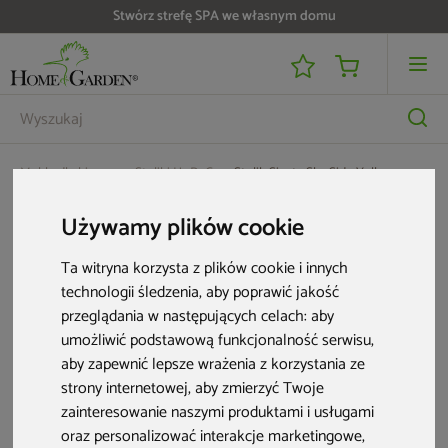
Stwórz strefę SPA we własnym domu
Meble dla biznesu
Stoliki HoReCa
Stolik Siesta Sky Side Yellow
Używamy plików cookie
Ta witryna korzysta z plików cookie i innych
technologii śledzenia, aby poprawić jakość
przeglądania w następujących celach:
aby
umożliwić podstawową funkcjonalność serwisu
,
aby zapewnić lepsze wrażenia z korzystania ze
strony internetowej
,
aby zmierzyć Twoje
zainteresowanie naszymi produktami i usługami
oraz personalizować interakcje marketingowe
,