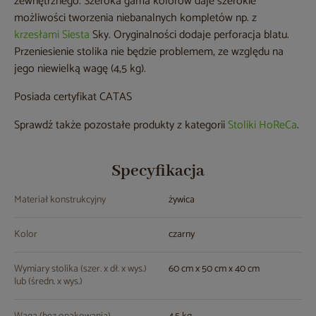
zewnętrznego. Szeroka gama kolorów daje szerokie
możliwości tworzenia niebanalnych kompletów np. z
krzesłami Siesta
Sky. Oryginalności dodaje perforacja blatu.
Przeniesienie stolika nie będzie problemem, ze względu na
jego niewielką wagę (4,5 kg).
Posiada certyfikat CATAS
Sprawdź także pozostałe produkty z kategorii
Stoliki HoReCa
.
Specyfikacja
Materiał konstrukcyjny
żywica
Kolor
czarny
Wymiary stolika (szer. x dł. x wys.)
60 cm x 50 cm x 40 cm
lub (średn. x wys.)