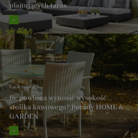
planujących taras
Kącik inspiracji
Ile powinna wynosić wysokość
stolika kawowego? Porady HOME &
GARDEN