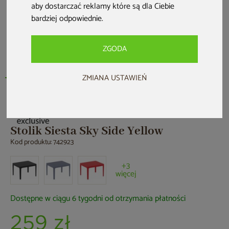
aby dostarczać reklamy które są dla Ciebie
bardziej odpowiednie
.
ZGODA
ZMIANA USTAWIEŃ
Stolik Siesta Sky Side Yellow
Kod produktu: 742923
+3
więcej
Dostępne w ciągu 6 tygodni od otrzymania płatności
259 zł