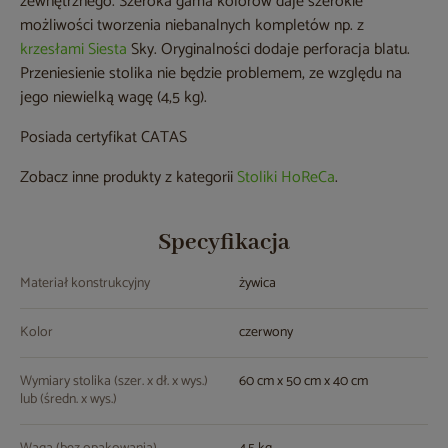
zewnętrznego. Szeroka gama kolorów daje szerokie
możliwości tworzenia niebanalnych kompletów np. z
krzesłami Siesta
Sky. Oryginalności dodaje perforacja blatu.
Przeniesienie stolika nie będzie problemem, ze względu na
jego niewielką wagę (4,5 kg).
Posiada certyfikat CATAS
Zobacz inne produkty z kategorii
Stoliki HoReCa
.
Specyfikacja
Materiał konstrukcyjny
żywica
Kolor
czerwony
Wymiary stolika (szer. x dł. x wys.)
60 cm x 50 cm x 40 cm
lub (średn. x wys.)