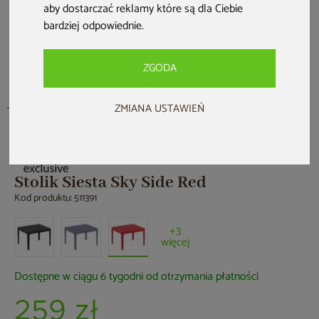
aby dostarczać reklamy które są dla Ciebie
bardziej odpowiednie
.
ZGODA
ZMIANA USTAWIEŃ
Stolik Siesta Sky Side Red
Kod produktu: 511391
+3
więcej
Dostępne w ciągu 6 tygodni od otrzymania płatności
259 zł