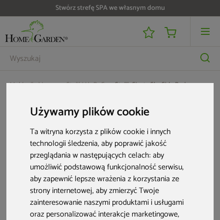
Stwórz strefę SPA we własnym domu
Meble dla biznesu
Stoliki HoReCa
Stolik Siesta Sky Side Red
Używamy plików cookie
Ta witryna korzysta z plików cookie i innych
technologii śledzenia, aby poprawić jakość
przeglądania w następujących celach:
aby
umożliwić podstawową funkcjonalność serwisu
,
aby zapewnić lepsze wrażenia z korzystania ze
strony internetowej
,
aby zmierzyć Twoje
zainteresowanie naszymi produktami i usługami
oraz personalizować interakcje marketingowe
,