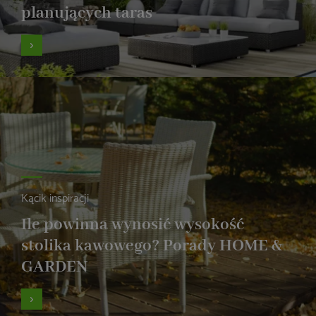
planujących taras
Kącik inspiracji
Ile powinna wynosić wysokość
stolika kawowego? Porady HOME &
GARDEN