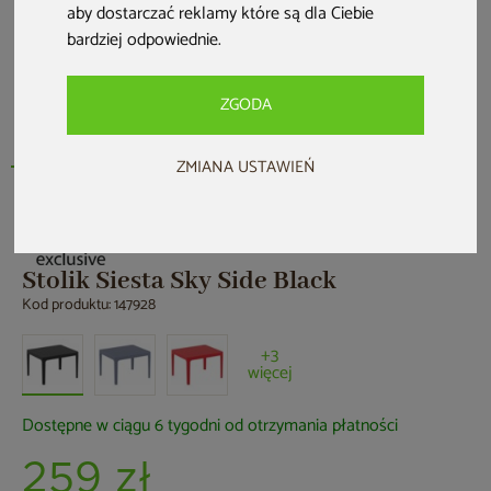
aby dostarczać reklamy które są dla Ciebie
bardziej odpowiednie
.
ZGODA
ZMIANA USTAWIEŃ
Stolik Siesta Sky Side Black
Kod produktu: 147928
+3
więcej
Dostępne w ciągu 6 tygodni od otrzymania płatności
259 zł