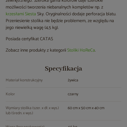
zewnętrznego. Szeroka gama kolorów daje szerokie
możliwości tworzenia niebanalnych kompletów np. z
krzesłami Siesta
Sky. Oryginalności dodaje perforacja blatu.
Przeniesienie stolika nie będzie problemem, ze względu na
jego niewielką wagę (4,5 kg).
Posiada certyfikat CATAS
Zobacz inne produkty z kategorii
Stoliki HoReCa
.
Specyfikacja
Materiał konstrukcyjny
żywica
Kolor
czarny
Wymiary stolika (szer. x dł. x wys.)
60 cm x 50 cm x 40 cm
lub (średn. x wys.)