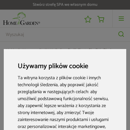
Stwórz strefę SPA we własnym domu
Meble dla biznesu
Stoliki HoReCa
Stolik Siesta Sky Side Black
Używamy plików cookie
Ta witryna korzysta z plików cookie i innych
technologii śledzenia, aby poprawić jakość
przeglądania w następujących celach:
aby
umożliwić podstawową funkcjonalność serwisu
,
aby zapewnić lepsze wrażenia z korzystania ze
strony internetowej
,
aby zmierzyć Twoje
zainteresowanie naszymi produktami i usługami
oraz personalizować interakcje marketingowe
,