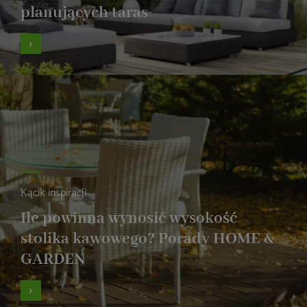
planujących taras
Kącik inspiracji
Ile powinna wynosić wysokość
stolika kawowego? Porady HOME &
GARDEN