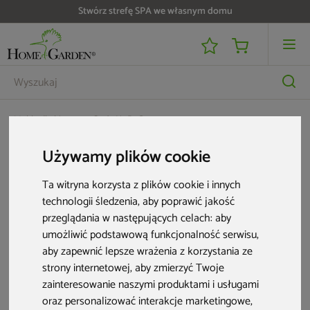
Stwórz strefę SPA we własnym domu
Meble dla biznesu
Stoły HoReCa
Stół Siesta Sky Folding Ø 60 cm White
Używamy plików cookie
Ta witryna korzysta z plików cookie i innych
technologii śledzenia, aby poprawić jakość
przeglądania w następujących celach:
aby
umożliwić podstawową funkcjonalność serwisu
,
aby zapewnić lepsze wrażenia z korzystania ze
strony internetowej
,
aby zmierzyć Twoje
zainteresowanie naszymi produktami i usługami
oraz personalizować interakcje marketingowe
,