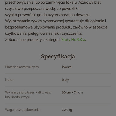
przechowywania lub po zamknięciu lokalu. Ażurowy blat
częściowo przepuszcza wodę, co powozli Ci
szybko przywrócić go do użyteczności po deszczu.
Wykorzystanie żywicy syntetycznej gwarantuje długoletnie i
bezproblemowe użytkowanie produktu, zarówno w aspekcie
użytkowania, pielęgnowania jak i czyszczenia.
Zobacz inne produkty z kategorii
Stoły HoReCa
.
Specyfikacja
Materiał konstrukcyjny
żywica
Kolor
biały
Wymiary stołu (szer. x dł. x wys.)
60 cm x 74 cm
lub (średn. x wys.)
Waga (bez opakowania)
7,25 kg