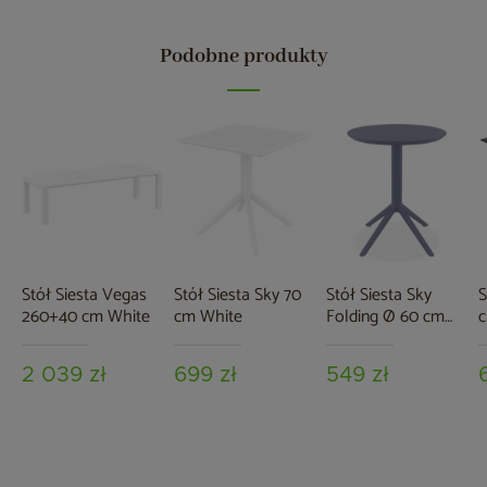
Podobne produkty
Stół Siesta Vegas
Stół Siesta Sky 70
Stół Siesta Sky
S
260+40 cm White
cm White
Folding Ø 60 cm
c
Dark Grey
2 039 zł
699 zł
549 zł