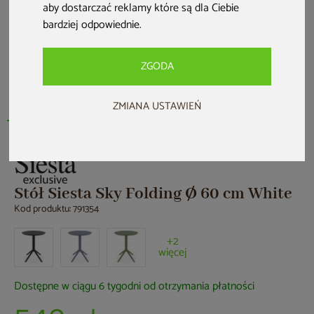
aby dostarczać reklamy które są dla Ciebie
bardziej odpowiednie
.
ZGODA
ZMIANA USTAWIEŃ
Stół Siesta Sky Folding Ø 60 cm White
Kod produktu: 791354
+2
więcej
Dostępne w ciągu 6 tygodni od otrzymania płatności