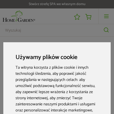
Stwórz strefę SPA we własnym domu
Meble dla biznesu
Stoliki HoReCa
Stolik Siesta Ocean Side Taupe
Używamy plików cookie
Ta witryna korzysta z plików cookie i innych
technologii śledzenia, aby poprawić jakość
przeglądania w następujących celach:
aby
umożliwić podstawową funkcjonalność serwisu
,
aby zapewnić lepsze wrażenia z korzystania ze
strony internetowej
,
aby zmierzyć Twoje
zainteresowanie naszymi produktami i usługami
oraz personalizować interakcje marketingowe
,