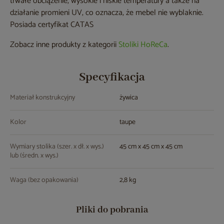
trwałe obciążenie, wysokie i niskie temperatury a także na
działanie promieni UV, co oznacza, że mebel nie wyblaknie.
Posiada certyfikat CATAS
Zobacz inne produkty z kategorii
Stoliki HoReCa
.
Specyfikacja
Materiał konstrukcyjny
żywica
Kolor
taupe
Wymiary stolika (szer. x dł. x wys.)
45 cm x 45 cm x 45 cm
lub (średn. x wys.)
Waga (bez opakowania)
2,8 kg
Pliki do pobrania