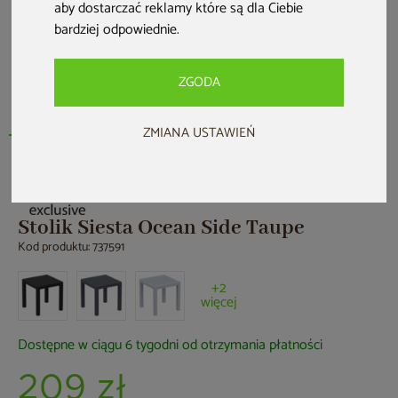
aby dostarczać reklamy które są dla Ciebie
bardziej odpowiednie
.
ZGODA
ZMIANA USTAWIEŃ
Stolik Siesta Ocean Side Taupe
Kod produktu: 737591
+2
więcej
Dostępne w ciągu 6 tygodni od otrzymania płatności
209 zł