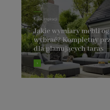
Kącik inspiracji
Jakie wymiary mebli o
wybrać? Kompletny pr
dla planujących taras