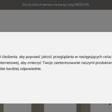
Do 25 000 zł zwrotu na kartę i raty RRSO 0%
Siesta Vegas 100+40 cm Taupe
ii śledzenia, aby poprawić jakość przeglądania w następujących cela
internetowej
,
aby zmierzyć Twoje zainteresowanie naszymi produktami
ebie bardziej odpowiednie
.
Ko