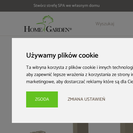
Stwórz strefę SPA we własnym domu
Szczegóły
Opinie
HOME & GARDEN
Meble dla biznesu
Stoły HoReCa
Stół 
Używamy plików cookie
Ta witryna korzysta z plików cookie i innych technolog
aby zapewnić lepsze wrażenia z korzystania ze strony 
marketingowe
,
aby dostarczać reklamy które są dla Ci
ZGODA
ZMIANA USTAWIEŃ