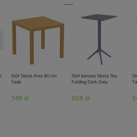
0
Stół Siesta Ares 80 cm
Stół barowy Siesta Sky
St
Teak
Folding Dark Grey
T
749 zł
609 zł
5