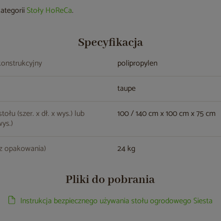
kategorii
Stoły HoReCa
.
Specyfikacja
konstrukcyjny
polipropylen
taupe
ołu (szer. x dł. x wys.) lub
100 / 140 cm x 100 cm x 75 cm
wys.)
z opakowania)
24 kg
Pliki do pobrania
Instrukcja bezpiecznego używania stołu ogrodowego Siesta