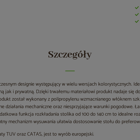
Szczegóły
esnym designie występujący w wielu wersjach kolorystycznych. Id
ną jak i prywatną. Dzięki trwałemu materiałowi produkt nadaje się d
rodukt został wykonany z polipropylenu wzmacnianego włóknem szk
ne działania mechaniczne oraz niesprzyjające warunki pogodowe. Ła
datkowa funkcja rozkładania stolika od 100 do 140 cm to idealne roz
gentny mechanizm wysuwania ułatwia dostosowanie stołu do prefero
aty TUV oraz CATAS, jest to wyrób europejski.