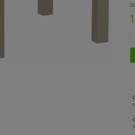
Do
1
O
N
W