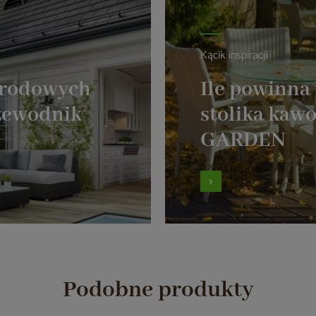
Kącik inspiracji
grodowych
Ile powinna
zewodnik
stolika ka
GARDEN
Podobne produkty