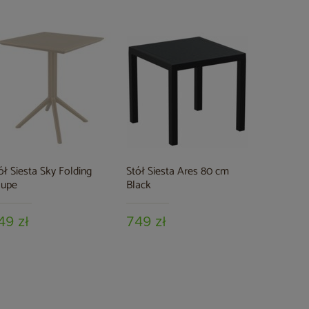
Stół Siest
Taupe
969 zł
ół Siesta Sky Folding
Stół Siesta Ares 80 cm
aupe
Black
49 zł
749 zł