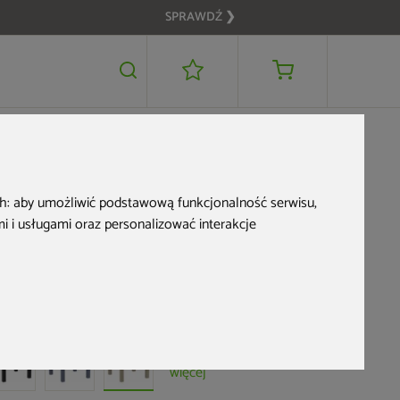
SPRAWDŹ ❯
1 169 zł
DODAJ DO KOSZYKA
ch:
aby umożliwić podstawową funkcjonalność serwisu
,
 i usługami oraz personalizować interakcje
Stół Siesta Vegas
100+40 cm Taupe
d produktu: 499664
+1
więcej