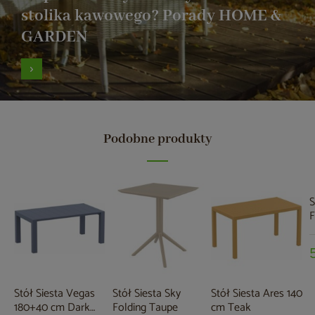
stolika kawowego? Porady HOME &
GARDEN
Podobne produkty
S
F
B
Stół Siesta Vegas
Stół Siesta Sky
Stół Siesta Ares 140
180+40 cm Dark
Folding Taupe
cm Teak