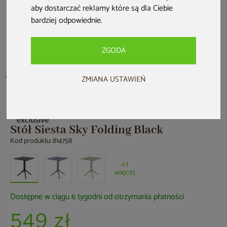
aby dostarczać reklamy które są dla Ciebie
bardziej odpowiednie
.
ZGODA
ZMIANA USTAWIEŃ
Stół Siesta Sky Folding Black
Kod produktu: 814758
+1
więcej
Dostępne w ciągu 6 tygodni od otrzymania płatności
549 zł