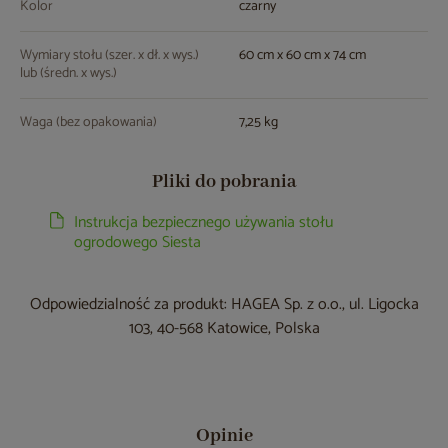
Kolor
czarny
Wymiary stołu (szer. x dł. x wys.)
60 cm x 60 cm x 74 cm
lub (średn. x wys.)
Waga (bez opakowania)
7,25 kg
Pliki do pobrania
Instrukcja bezpiecznego używania stołu
ogrodowego Siesta
Odpowiedzialność za produkt: HAGEA Sp. z o.o., ul. Ligocka
103, 40-568 Katowice, Polska
Opinie