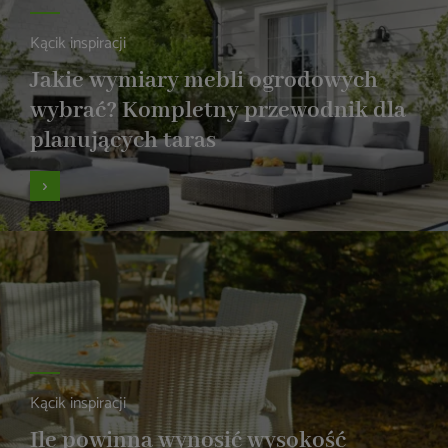
Kącik inspiracji
Jakie wymiary mebli ogrodowych
wybrać? Kompletny przewodnik dla
planujących taras
Kącik inspiracji
Ile powinna wynosić wysokość