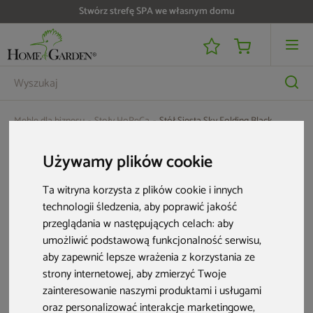
Stwórz strefę SPA we własnym domu
Meble dla biznesu
Stoły HoReCa
Stół Siesta Sky Folding Black
Używamy plików cookie
Ta witryna korzysta z plików cookie i innych
technologii śledzenia, aby poprawić jakość
przeglądania w następujących celach:
aby
umożliwić podstawową funkcjonalność serwisu
,
aby zapewnić lepsze wrażenia z korzystania ze
strony internetowej
,
aby zmierzyć Twoje
zainteresowanie naszymi produktami i usługami
oraz personalizować interakcje marketingowe
,