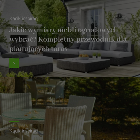
Kącik inspiracji
Jakie wymiary mebli ogrodowych
wybrać? Kompletny przewodnik dla
planujących taras
Kącik inspiracji