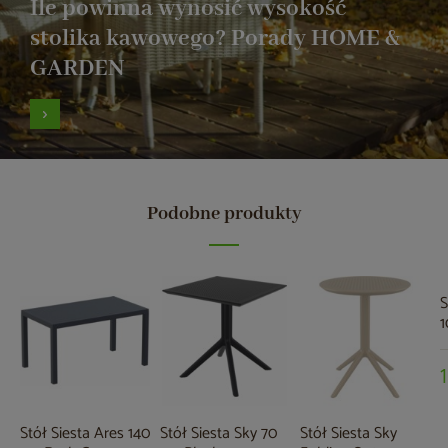
Ile powinna wynosić wysokość
stolika kawowego? Porady HOME &
GARDEN
Podobne produkty
S
1
Stół Siesta Ares 140
Stół Siesta Sky 70
Stół Siesta Sky