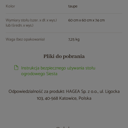
Kolor
taupe
Wymiary stołu (szer. x dł. x wys.)
60 cm x 60 cm x 74 cm
lub (średn. x wys.)
Waga (bez opakowania)
7,25 kg
Pliki do pobrania
Instrukcja bezpiecznego używania stołu
ogrodowego Siesta
Odpowiedzialność za produkt: HAGEA Sp. z o.o., ul. Ligocka
103, 40-568 Katowice, Polska