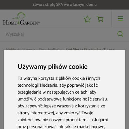
Stwórz strefę SPA we własnym domu
Meble dla biznesu
Stoły HoReCa
Stół Siesta Sky Folding Taupe
Używamy plików cookie
Ta witryna korzysta z plików cookie i innych
technologii śledzenia, aby poprawić jakość
przeglądania w następujących celach:
aby
umożliwić podstawową funkcjonalność serwisu
,
aby zapewnić lepsze wrażenia z korzystania ze
strony internetowej
,
aby zmierzyć Twoje
zainteresowanie naszymi produktami i usługami
oraz personalizować interakcje marketingowe
,