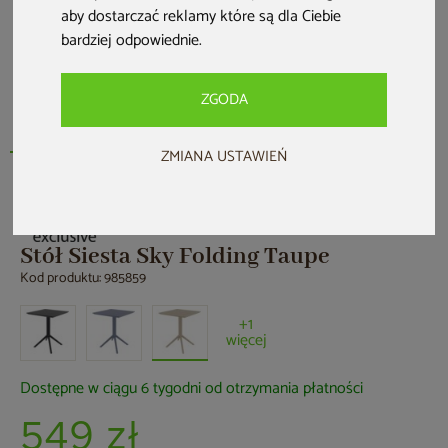
aby dostarczać reklamy które są dla Ciebie
bardziej odpowiednie
.
ZGODA
ZMIANA USTAWIEŃ
Stół Siesta Sky Folding Taupe
Kod produktu: 985859
+1
więcej
Dostępne w ciągu 6 tygodni od otrzymania płatności
549 zł