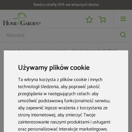
Stwórz strefę SPA we własnym domu
Meble dla biznesu
Krzesła HoReCa
Krzesło Siesta Air XL Black
Używamy plików cookie
Ta witryna korzysta z plików cookie i innych
technologii śledzenia, aby poprawić jakość
przeglądania w następujących celach:
aby
umożliwić podstawową funkcjonalność serwisu
,
aby zapewnić lepsze wrażenia z korzystania ze
strony internetowej
,
aby zmierzyć Twoje
zainteresowanie naszymi produktami i usługami
oraz personalizować interakcje marketingowe
,