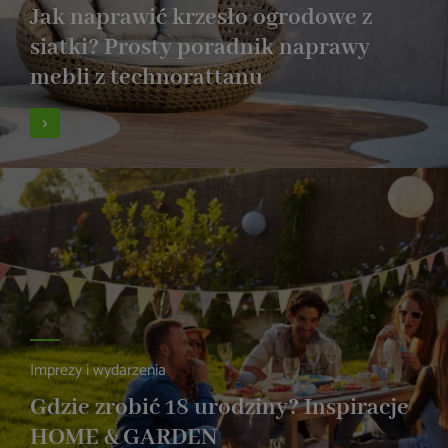
Jak naprawić krzesło ogrodowe z
siatki? Prosty poradnik naprawy
mebli z technorattanu
Imprezy i wydarzenia
Gdzie zrobić 18 urodziny? Inspiracje
HOME & GARDEN