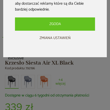
aby dostarczać reklamy które są dla Ciebie
bardziej odpowiednie
.
ZGODA
ZMIANA USTAWIEŃ
Krzesło Siesta Air XL Black
Kod produktu: 792196
+4
więcej
Dostępne w ciągu 6 tygodni od otrzymania płatności
339 zł