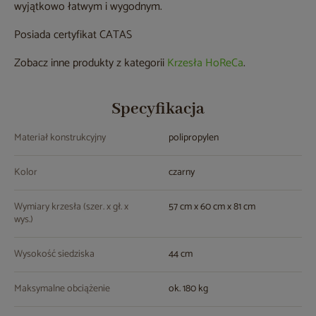
wyjątkowo łatwym i wygodnym.
Posiada certyfikat CATAS
Zobacz inne produkty z kategorii
Krzesła HoReCa
.
Specyfikacja
Materiał konstrukcyjny
polipropylen
Kolor
czarny
Wymiary krzesła (szer. x gł. x
57 cm x 60 cm x 81 cm
wys.)
Wysokość siedziska
44 cm
Maksymalne obciążenie
ok. 180 kg