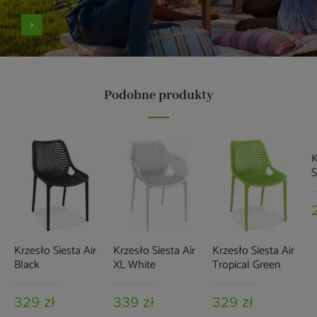
Podobne produkty
K
S
Krzesło Siesta Air
Krzesło Siesta Air
Krzesło Siesta Air
Black
XL White
Tropical Green
329 zł
339 zł
329 zł