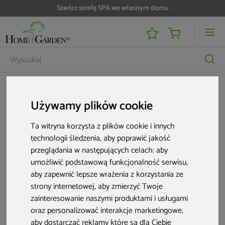
Stwórz strefę SPA we własnym domu
Wyposażenie ogrodu
Zbiorniki na deszczówkę
Kranik chromowany MPI 3/4″
Używamy plików cookie
Ta witryna korzysta z plików cookie i innych
technologii śledzenia, aby poprawić jakość
przeglądania w następujących celach:
aby
umożliwić podstawową funkcjonalność serwisu
,
aby zapewnić lepsze wrażenia z korzystania ze
strony internetowej
,
aby zmierzyć Twoje
zainteresowanie naszymi produktami i usługami
oraz personalizować interakcje marketingowe
,
aby dostarczać reklamy które są dla Ciebie