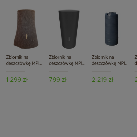
Zbiornik na
Zbiornik na
Zbiornik na
Z
deszczówkę MPI
deszczówkę MPI
deszczówkę MPI
d
Little Tree 250 l
Rainbowl 210 l
Grande 1000 l
G
antracytowy
czarny granit
z
1 299 zł
799 zł
2 219 zł