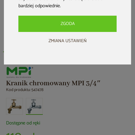
bardziej odpowiednie
.
ZGODA
ZMIANA USTAWIEŃ
Kranik chromowany MPI 3/4″
Kod produktu: 547478
Dostępne od ręki