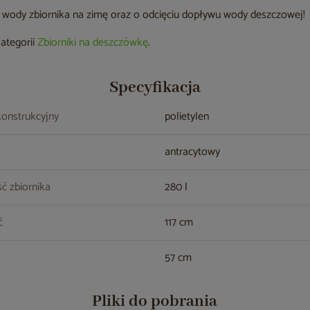
z wody zbiornika na zimę oraz o odcięciu dopływu wody deszczowej!
kategorii
Zbiorniki na deszczówkę
.
Specyfikacja
konstrukcyjny
polietylen
antracytowy
ć zbiornika
280 l
ć
117 cm
57 cm
Pliki do pobrania