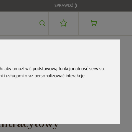
SPRAWDŹ ❯
829 zł
DODAJ DO KOSZYKA
ch:
aby umożliwić podstawową funkcjonalność serwisu
,
 i usługami oraz personalizować interakcje
Zbiornik na
deszczówkę MPI
Novara 280 l
antracytowy