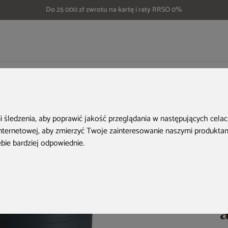
Do 25 000 zł zwrotu na kartę i raty RRSO 0%
czówkę
Zbiornik na deszczówkę MPI Novara 280 l antracytowy
ii śledzenia, aby poprawić jakość przeglądania w następujących cela
internetowej
,
aby zmierzyć Twoje zainteresowanie naszymi produktami
ebie bardziej odpowiednie
.