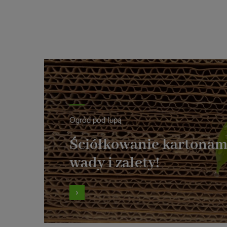
Ogród pod lupą
Ściółkowanie kartonam
wady i zalety!