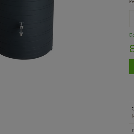
Ko
Do
O
N