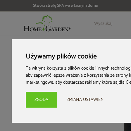
Stwórz strefę SPA we własnym domu
Szczegóły
Opinie
Akcesoria
HOME & GARDEN
Wyposażenie ogrodu
Zbiorniki na desz
Używamy plików cookie
Ta witryna korzysta z plików cookie i innych technolog
aby zapewnić lepsze wrażenia z korzystania ze strony 
marketingowe
,
aby dostarczać reklamy które są dla Ci
ZGODA
ZMIANA USTAWIEŃ