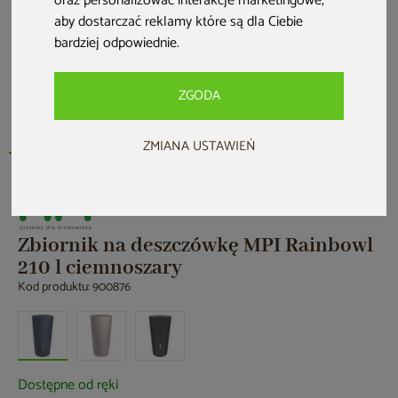
oraz personalizować interakcje marketingowe
,
aby dostarczać reklamy które są dla Ciebie
bardziej odpowiednie
.
ZGODA
ZMIANA USTAWIEŃ
Zbiornik na deszczówkę MPI Rainbowl
210 l ciemnoszary
Kod produktu: 900876
Dostępne od ręki