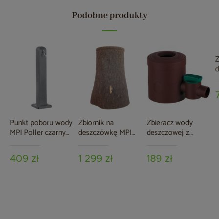
Podobne produkty
Z
d
R
a
Punkt poboru wody
Zbiornik na
Zbieracz wody
MPI Poller czarny
deszczówkę MPI
deszczowej z
granit
Little Tree 250 l
zaworem MPI
brązowy
409 zł
1 299 zł
189 zł