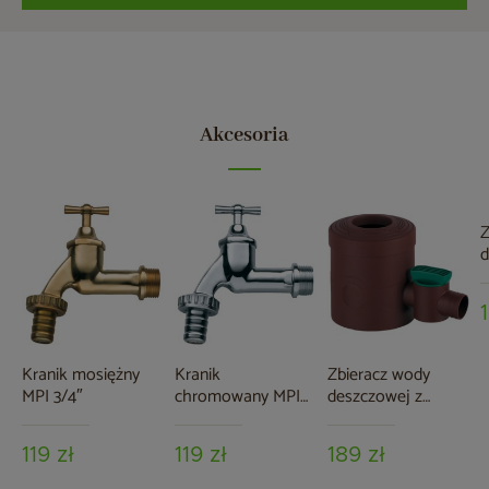
Akcesoria
Z
d
z
Kranik mosiężny
Kranik
Zbieracz wody
MPI 3/4″
chromowany MPI
deszczowej z
3/4″
zaworem MPI
brązowy
119 zł
119 zł
189 zł