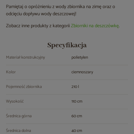
Pamiętaj o opróżnieniu z wody zbiornika na zimę oraz o
odcięciu dopływu wody deszczowej!
Zobacz inne produkty z kategorii
Zbiorniki na deszczówkę
.
Specyfikacja
Materiał konstrukcyjny
polietylen
Kolor
ciemnoszary
Pojemność zbiornika
210 l
Wysokość
110 cm
Średnica górna
60 cm
Średnica dolna
40 cm