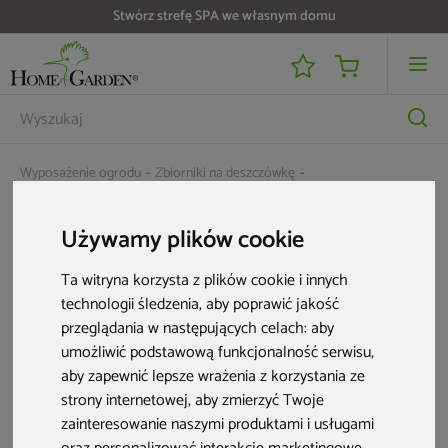
Stwórz strefę SPA we własnym domu
Wyposażenie ogrodu
Zbiorniki na deszczówkę
Zbiornik na deszczówkę MPI Rainbowl 210 l ciemnoszary
Używamy plików cookie
Ta witryna korzysta z plików cookie i innych
technologii śledzenia, aby poprawić jakość
przeglądania w następujących celach:
aby
umożliwić podstawową funkcjonalność serwisu
,
aby zapewnić lepsze wrażenia z korzystania ze
strony internetowej
,
aby zmierzyć Twoje
zainteresowanie naszymi produktami i usługami