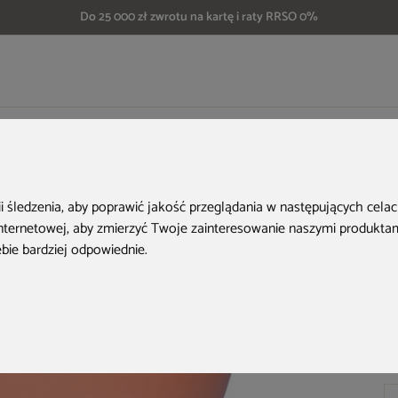
Do 25 000 zł zwrotu na kartę i raty RRSO 0%
czówkę
Zbiornik na deszczówkę MPI Orciotto 1000 l
ii śledzenia, aby poprawić jakość przeglądania w następujących cela
internetowej
,
aby zmierzyć Twoje zainteresowanie naszymi produktami
ebie bardziej odpowiednie
.
Ko