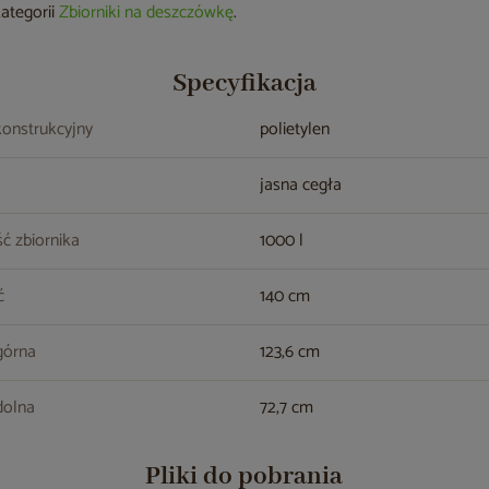
kategorii
Zbiorniki na deszczówkę
.
Specyfikacja
konstrukcyjny
polietylen
jasna cegła
ć zbiornika
1000 l
ć
140 cm
górna
123,6 cm
dolna
72,7 cm
Pliki do pobrania