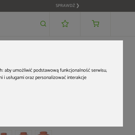
SPRAWDŹ ❯
2 889 zł
DODAJ DO KOSZYKA
ch:
aby umożliwić podstawową funkcjonalność serwisu
,
 i usługami oraz personalizować interakcje
Zbiornik na
deszczówkę MPI
Orciotto 1000 l
d produktu: 909337