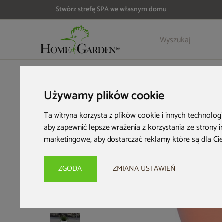
Stwórz strefę SPA we własnym domu
Szczegóły
Opinie
Akcesoria
HOME & GARDEN
Wyposażenie ogrodu
Zbiorniki na desz
Używamy plików cookie
Ta witryna korzysta z plików cookie i innych technolog
aby zapewnić lepsze wrażenia z korzystania ze strony 
marketingowe
,
aby dostarczać reklamy które są dla Ci
ZGODA
ZMIANA USTAWIEŃ