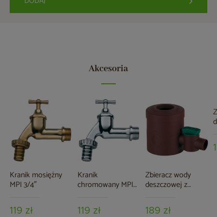
DODAJ
Akcesoria
Z
d
z
Kranik mosiężny
Kranik
Zbieracz wody
MPI 3/4″
chromowany MPI
deszczowej z
3/4″
zaworem MPI
brązowy
119 zł
119 zł
189 zł