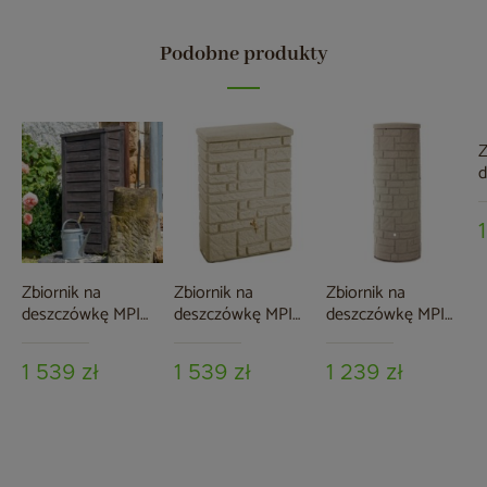
Podobne produkty
Z
d
A
g
Zbiornik na
Zbiornik na
Zbiornik na
deszczówkę MPI
deszczówkę MPI
deszczówkę MPI
Norway 230 l
Maurano 300 l
Arcado 360 l
piaskowy
piaskowy
1 539 zł
1 539 zł
1 239 zł