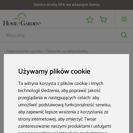
Stwórz strefę SPA we własnym domu
Wyposażenie ogrodu
Zbiorniki na deszczówkę
Zbiornik na deszczówkę MPI Grande 2000 l czarny granit
Używamy plików cookie
Ta witryna korzysta z plików cookie i innych
technologii śledzenia, aby poprawić jakość
przeglądania w następujących celach:
aby
umożliwić podstawową funkcjonalność serwisu
,
aby zapewnić lepsze wrażenia z korzystania ze
strony internetowej
,
aby zmierzyć Twoje
zainteresowanie naszymi produktami i usługami