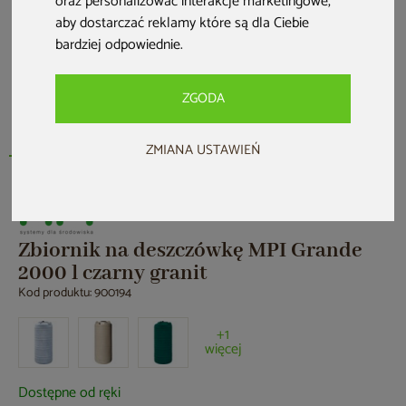
oraz personalizować interakcje marketingowe
,
aby dostarczać reklamy które są dla Ciebie
bardziej odpowiednie
.
ZGODA
ZMIANA USTAWIEŃ
Zbiornik na deszczówkę MPI Grande
2000 l czarny granit
Kod produktu: 900194
+1
więcej
Dostępne od ręki