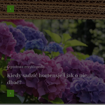
Ogrodowa encyklopedia
Kiedy sadzić hortensje i jak o nie
dbać?