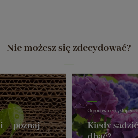
Nie możesz się zdecydować?
Ogrodowa encyklopedia
i – poznaj
Kiedy sadzić
dbać?