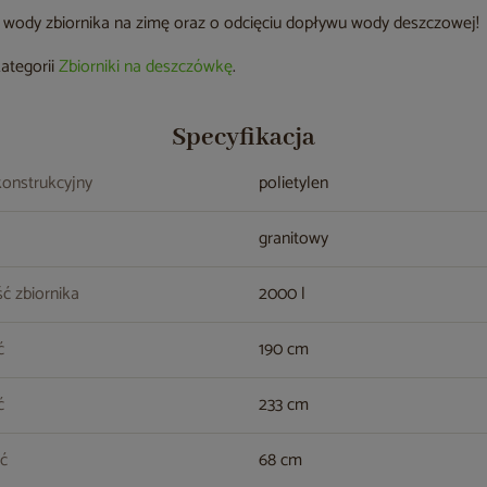
z wody zbiornika na zimę oraz o odcięciu dopływu wody deszczowej!
kategorii
Zbiorniki na deszczówkę
.
Specyfikacja
konstrukcyjny
polietylen
granitowy
ć zbiornika
2000 l
ć
190 cm
ć
233 cm
ć
68 cm