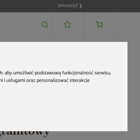
SPRAWDŹ ❯
5 269 zł
DODAJ DO KOSZYKA
ch:
aby umożliwić podstawową funkcjonalność serwisu
,
 i usługami oraz personalizować interakcje
Zbiornik na
deszczówkę MPI
Rimini 2000 l
granitowy