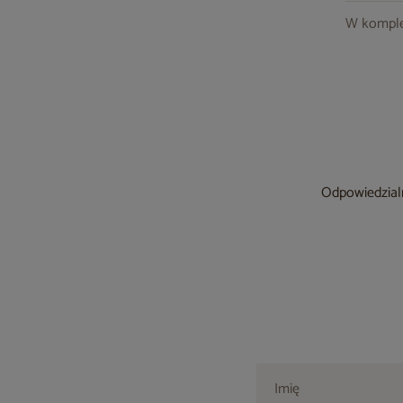
W komple
Odpowiedzialn
Imię