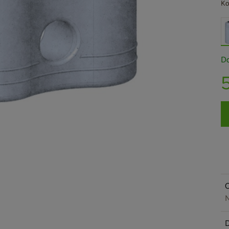
Ko
Do
O
N