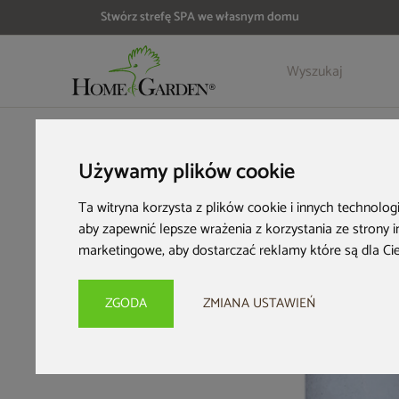
Stwórz strefę SPA we własnym domu
Szczegóły
Opinie
Akcesoria
HOME & GARDEN
Wyposażenie ogrodu
Zbiorniki na desz
Używamy plików cookie
Ta witryna korzysta z plików cookie i innych technolog
aby zapewnić lepsze wrażenia z korzystania ze strony 
marketingowe
,
aby dostarczać reklamy które są dla Ci
ZGODA
ZMIANA USTAWIEŃ