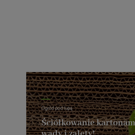
Ogród pod lupą
Ściółkowanie kartonam
wady i zalety!