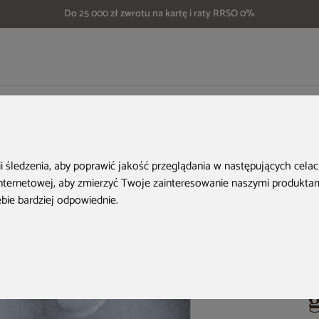
Do 25 000 zł zwrotu na kartę i raty RRSO 0%
czówkę
Zbiornik na deszczówkę MPI Rimini 2000 l granitowy
ii śledzenia, aby poprawić jakość przeglądania w następujących cela
internetowej
,
aby zmierzyć Twoje zainteresowanie naszymi produktami
ebie bardziej odpowiednie
.