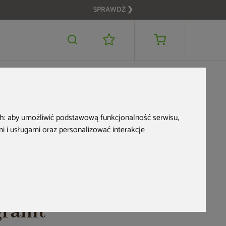
SPRAWDŹ ❯
1 059 zł
DODAJ DO KOSZYKA
ch:
aby umożliwić podstawową funkcjonalność serwisu
,
 i usługami oraz personalizować interakcje
Zbiornik na
deszczówkę MPI
Noblesse 275 l czarny
granit