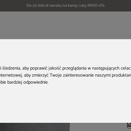
Do 25 000 zł zwrotu na kartę i raty RRSO 0%
czówkę
Zbiornik na deszczówkę MPI Noblesse 275 l czarny granit
ii śledzenia, aby poprawić jakość przeglądania w następujących cela
internetowej
,
aby zmierzyć Twoje zainteresowanie naszymi produktami
ebie bardziej odpowiednie
.