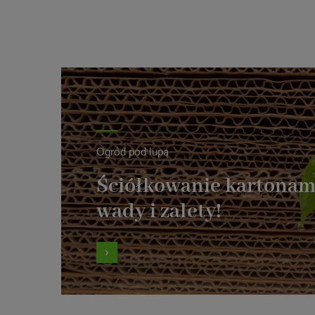
Ogród pod lupą
Ściółkowanie kartonam
wady i zalety!