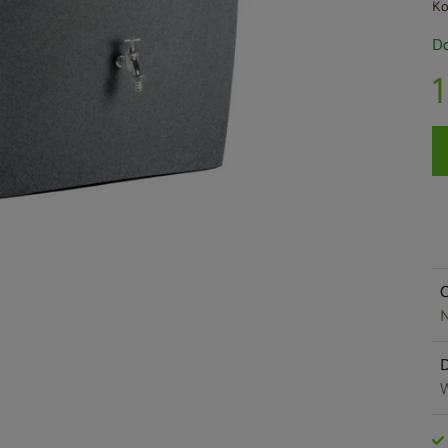
Ko
Do
O
N
W