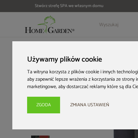
Stwórz strefę SPA we własnym domu
Szczegóły
Opinie
Akcesoria
HOME & GARDEN
Wyposażenie ogrodu
Zbiorniki na desz
Używamy plików cookie
Ta witryna korzysta z plików cookie i innych technolog
aby zapewnić lepsze wrażenia z korzystania ze strony 
marketingowe
,
aby dostarczać reklamy które są dla Ci
ZGODA
ZMIANA USTAWIEŃ