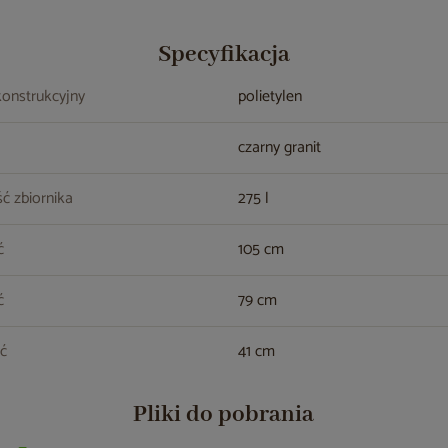
Specyfikacja
konstrukcyjny
polietylen
czarny granit
ć zbiornika
275 l
ć
105 cm
ć
79 cm
ć
41 cm
Pliki do pobrania