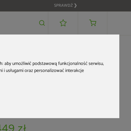
SPRAWDŹ ❯
449 zł
DODAJ DO KOSZYKA
ch:
aby umożliwić podstawową funkcjonalność serwisu
,
 i usługami oraz personalizować interakcje
Filtr wody
deszczowej MPI szary
d produktu: 200820
stępne w ciągu 7 dni od otrzymania płatności
449 zł