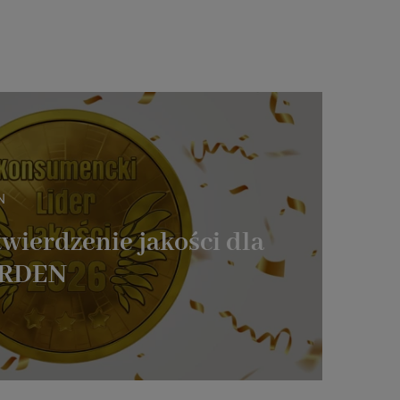
N
wierdzenie jakości dla
ARDEN