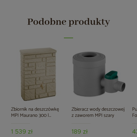
Podobne produkty
Zbiornik na deszczówkę
Zbieracz wody deszczowej
Pu
MPI Maurano 300 l
z zaworem MPI szary
Fo
piaskowy
1 539 zł
189 zł
4