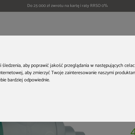
Do 25 000 zł zwrotu na kartę i raty RRSO 0%
czówkę
Filtr wody deszczowej MPI szary
ii śledzenia, aby poprawić jakość przeglądania w następujących cela
internetowej
,
aby zmierzyć Twoje zainteresowanie naszymi produktami
ebie bardziej odpowiednie
.
Ko
Do