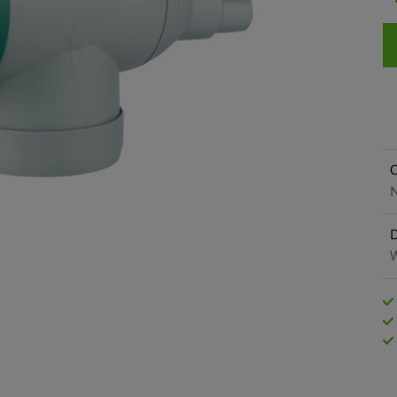
O
N
W