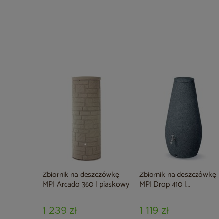
Zbiornik na deszczówkę
Zbiornik na deszczówkę
MPI Arcado 360 l piaskowy
MPI Drop 410 l
antracytowy
1 239 zł
1 119 zł