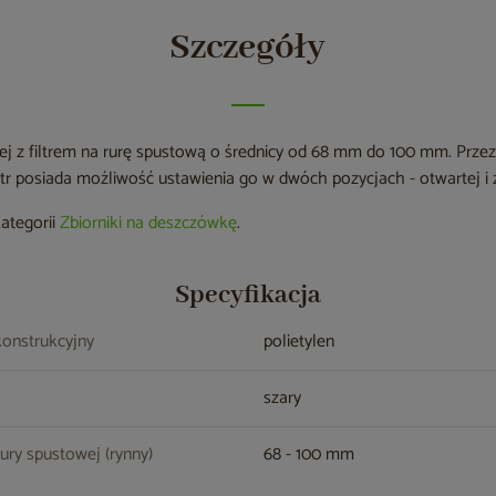
Szczegóły
j z filtrem na rurę spustową o średnicy od 68 mm do 100 mm. Prze
iltr posiada możliwość ustawienia go w dwóch pozycjach - otwartej i
kategorii
Zbiorniki na deszczówkę
.
Specyfikacja
konstrukcyjny
polietylen
szary
rury spustowej (rynny)
68 - 100 mm