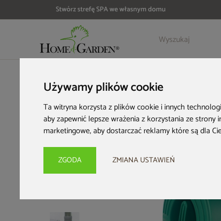
Stwórz strefę SPA we własnym domu
Szczegóły
Opinie
HOME & GARDEN
Wyposażenie ogrodu
Zbiorniki na desz
Używamy plików cookie
Ta witryna korzysta z plików cookie i innych technolog
aby zapewnić lepsze wrażenia z korzystania ze strony 
marketingowe
,
aby dostarczać reklamy które są dla Ci
ZGODA
ZMIANA USTAWIEŃ