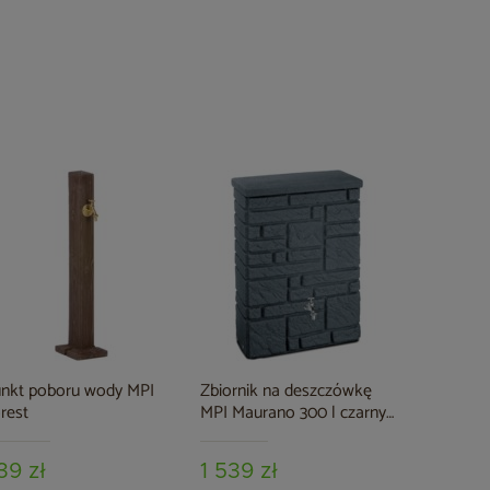
Zbiornik 
MPI Arcad
granitowy
839 zł
nkt poboru wody MPI
Zbiornik na deszczówkę
rest
MPI Maurano 300 l czarny
granit
39 zł
1 539 zł