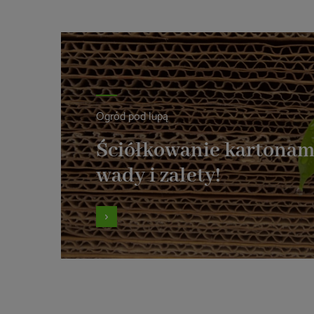
Ogród pod lupą
Ściółkowanie kartonam
wady i zalety!