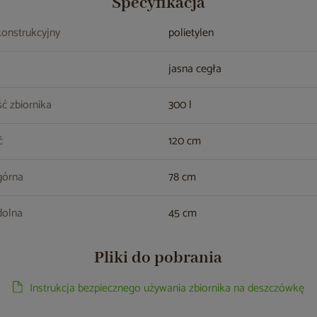
Specyfikacja
konstrukcyjny
polietylen
jasna cegła
ć zbiornika
300 l
ć
120 cm
górna
78 cm
dolna
45 cm
Pliki do pobrania
Instrukcja bezpiecznego używania zbiornika na deszczówkę