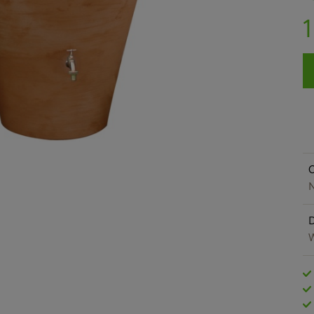
O
N
W