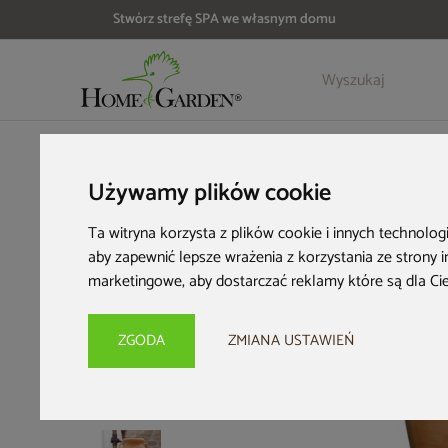
Stwórz strefę SPA we własnym domu
Szczegóły
Opinie
Akcesoria
HOME & GARDEN
Wyposażenie ogrodu
Zbiorniki na desz
Używamy plików cookie
Ta witryna korzysta z plików cookie i innych technolog
aby zapewnić lepsze wrażenia z korzystania ze strony 
marketingowe
,
aby dostarczać reklamy które są dla Ci
ZGODA
ZMIANA USTAWIEŃ