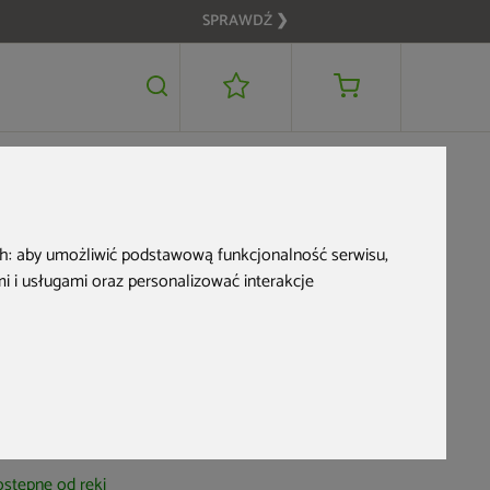
SPRAWDŹ ❯
1 299 zł
DODAJ DO KOSZYKA
ch:
aby umożliwić podstawową funkcjonalność serwisu
,
 i usługami oraz personalizować interakcje
Zbiornik na
deszczówkę MPI
Helena 300 l
d produktu: 900670
stępne od ręki