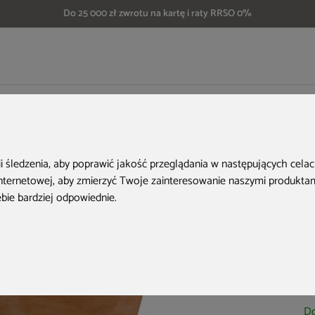
Do 25 000 zł zwrotu na kartę i raty RRSO 0%
czówkę
Zbiornik na deszczówkę MPI Helena 300 l
ii śledzenia, aby poprawić jakość przeglądania w następujących cela
internetowej
,
aby zmierzyć Twoje zainteresowanie naszymi produktami
ebie bardziej odpowiednie
.
Ko
Do