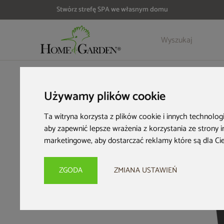
Stwórz strefę SPA we własnym domu
Szczegóły
Opinie
Akcesoria
HOME & GARDEN
Wyposażenie ogrodu
Zbiorniki na desz
Używamy plików cookie
Ta witryna korzysta z plików cookie i innych technolog
aby zapewnić lepsze wrażenia z korzystania ze strony 
marketingowe
,
aby dostarczać reklamy które są dla Ci
ZGODA
ZMIANA USTAWIEŃ