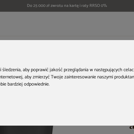
Do 25 000 zł zwrotu na kartę i raty RRSO 0%
czówkę
Zbiornik na deszczówkę MPI Rainbowl 210 l antracytowy
ii śledzenia, aby poprawić jakość przeglądania w następujących cela
internetowej
,
aby zmierzyć Twoje zainteresowanie naszymi produktami
ebie bardziej odpowiednie
.