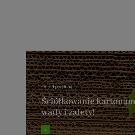
Ogród pod lupą
Ściółkowanie kartonam
wady i zalety!