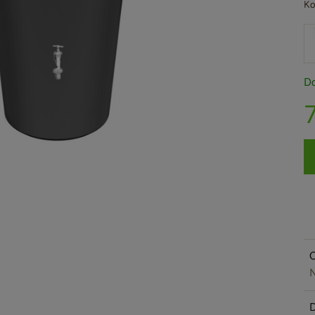
Ko
Do
O
N