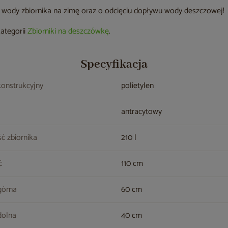
z wody zbiornika na zimę oraz o odcięciu dopływu wody deszczowej!
kategorii
Zbiorniki na deszczówkę
.
Specyfikacja
konstrukcyjny
polietylen
antracytowy
ć zbiornika
210 l
ć
110 cm
górna
60 cm
dolna
40 cm