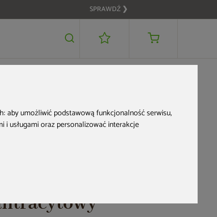
SPRAWDŹ ❯
799 zł
DODAJ DO KOSZYKA
ch:
aby umożliwić podstawową funkcjonalność serwisu
,
 i usługami oraz personalizować interakcje
Zbiornik na
deszczówkę MPI
Rainbowl 210 l
antracytowy