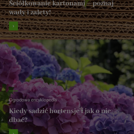
Ściółkowanie kartonami – poznaj
wady i zalety!
Ogrodowa encyklopedia
Kiedy sadzić hortensje i jak o nie
dbać?