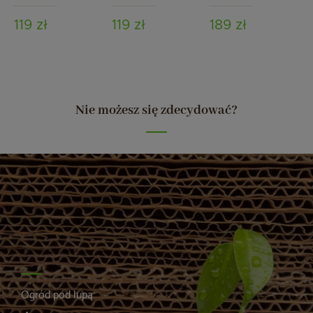
3/4″
zaworem MPI
brązowy
119 zł
119 zł
189 zł
Nie możesz się zdecydować?
Ogród pod lupą