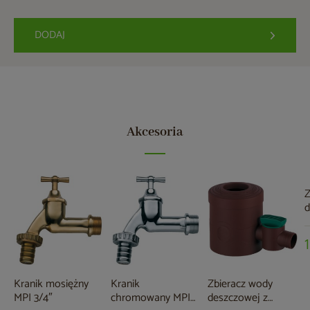
DODAJ
Akcesoria
Z
d
z
Kranik mosiężny
Kranik
Zbieracz wody
MPI 3/4″
chromowany MPI
deszczowej z