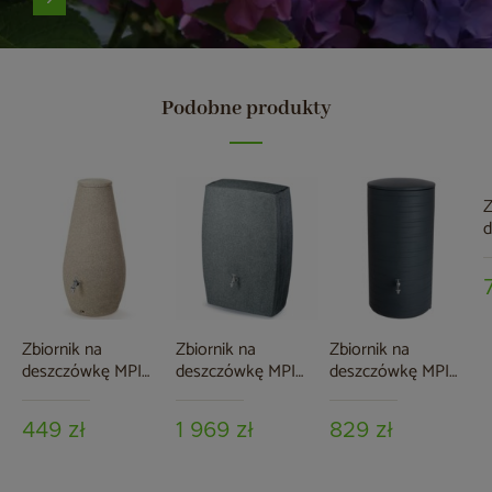
Podobne produkty
Z
d
R
1
Zbiornik na
Zbiornik na
Zbiornik na
deszczówkę MPI
deszczówkę MPI
deszczówkę MPI
Drop 410 l
Boxy 720 l
Novara 280 l
piaskowy
granitowy
antracytowy
449 zł
1 969 zł
829 zł