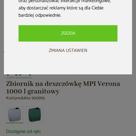
oraz personalizować interakcje marketingowe
,
aby dostarczać reklamy które są dla Ciebie
bardziej odpowiednie
.
ZGODA
ZMIANA USTAWIEŃ
Zbiornik na deszczówkę MPI Verona
1000 l granitowy
Kod produktu: 900993
Dostępne od ręki