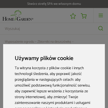
Stwórz strefę SPA we własnym domu
Wyposażenie ogrodu
Zbiorniki na deszczówkę
Zbiornik na deszczówkę MPI Verona 1000 l granitowy
Używamy plików cookie
Ta witryna korzysta z plików cookie i innych
technologii śledzenia, aby poprawić jakość
przeglądania w następujących celach:
aby
umożliwić podstawową funkcjonalność serwisu
,
aby zapewnić lepsze wrażenia z korzystania ze
strony internetowej
,
aby zmierzyć Twoje
zainteresowanie naszymi produktami i usługami