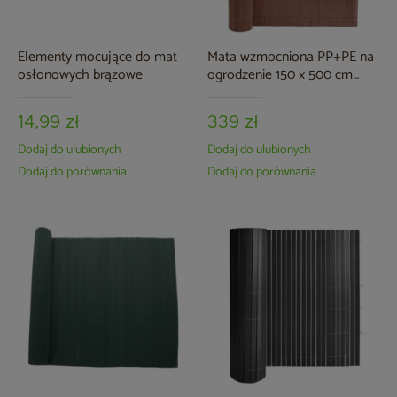
Elementy mocujące do mat
Mata wzmocniona PP+PE na
osłonowych brązowe
ogrodzenie 150 x 500 cm
jasnobrązowa
14,99 zł
339 zł
Dodaj do ulubionych
Dodaj do ulubionych
Dodaj do porównania
Dodaj do porównania