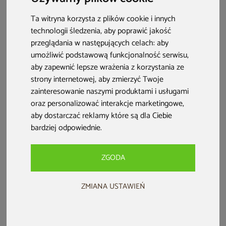
posłużą Ci również na balkonie.
Możesz dzięki tym produktom cieszyć
się prywatnością, a poza tym dodatkowo udekorować przestrzeń.
Ta witryna korzysta z plików cookie i innych
technologii śledzenia, aby poprawić jakość
przeglądania w następujących celach:
aby
umożliwić podstawową funkcjonalność serwisu
,
aby zapewnić lepsze wrażenia z korzystania ze
Mata PVC na ogrodzenie 150
Mata PVC na ogrodzenie 180
strony internetowej
,
aby zmierzyć Twoje
x 500 cm szara
x 500 cm szara
zainteresowanie naszymi produktami i usługami
oraz personalizować interakcje marketingowe
,
209 zł
259 zł
aby dostarczać reklamy które są dla Ciebie
Dodaj do ulubionych
Dodaj do ulubionych
bardziej odpowiednie
.
Dodaj do porównania
Dodaj do porównania
ZGODA
ZMIANA USTAWIEŃ