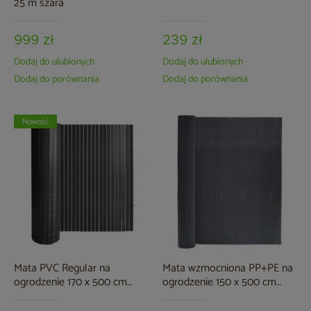
25 m szara
999 zł
239 zł
Dodaj do ulubionych
Dodaj do ulubionych
Dodaj do porównania
Dodaj do porównania
Nowość
Mata PVC Regular na
Mata wzmocniona PP+PE na
ogrodzenie 170 x 500 cm
ogrodzenie 150 x 500 cm
szara
szara