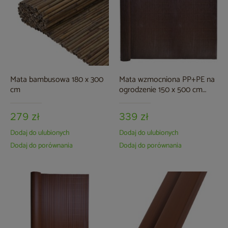
Mata bambusowa 180 x 300
Mata wzmocniona PP+PE na
cm
ogrodzenie 150 x 500 cm
brązowa
279 zł
339 zł
Dodaj do ulubionych
Dodaj do ulubionych
Dodaj do porównania
Dodaj do porównania