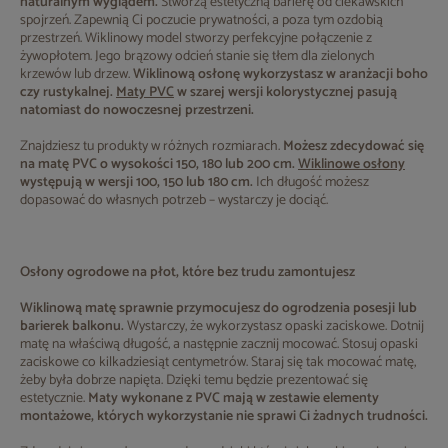
naturalnym wyglądem.
Stworzą estetyczną barierę od ciekawskich
spojrzeń. Zapewnią Ci poczucie prywatności, a poza tym ozdobią
przestrzeń. Wiklinowy model stworzy perfekcyjne połączenie z
żywopłotem. Jego brązowy odcień stanie się tłem dla zielonych
krzewów lub drzew.
Wiklinową osłonę wykorzystasz w aranżacji boho
czy rustykalnej.
Maty PVC
w szarej wersji kolorystycznej pasują
natomiast do nowoczesnej przestrzeni.
Znajdziesz tu produkty w różnych rozmiarach.
Możesz zdecydować się
na matę PVC o wysokości 150, 180 lub 200 cm.
Wiklinowe osłony
występują w wersji 100, 150 lub 180 cm.
Ich długość możesz
dopasować do własnych potrzeb – wystarczy je dociąć.
Osłony ogrodowe na płot, które bez trudu zamontujesz
Wiklinową matę sprawnie przymocujesz do ogrodzenia posesji lub
barierek balkonu.
Wystarczy, że wykorzystasz opaski zaciskowe. Dotnij
matę na właściwą długość, a następnie zacznij mocować. Stosuj opaski
zaciskowe co kilkadziesiąt centymetrów. Staraj się tak mocować matę,
żeby była dobrze napięta. Dzięki temu będzie prezentować się
estetycznie.
Maty wykonane z PVC mają w zestawie elementy
montażowe, których wykorzystanie nie sprawi Ci żadnych trudności.