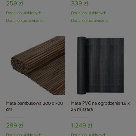
259 zł
339 zł
Dodaj do ulubionych
Dodaj do ulubionych
Dodaj do porównania
Dodaj do porównania
Mata bambusowa 200 x 300
Mata PVC na ogrodzenie 1,8 x
cm
25 m szara
299 zł
1 249 zł
Dodaj do ulubionych
Dodaj do ulubionych