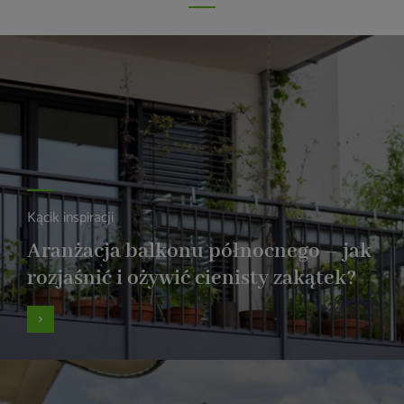
Kącik inspiracji
Aranżacja balkonu północnego – jak
rozjaśnić i ożywić cienisty zakątek?