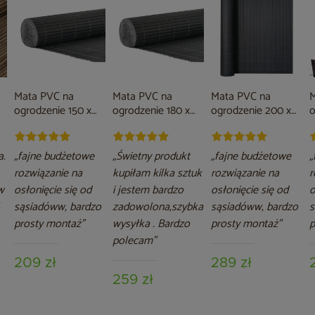
Mata PVC na
Mata PVC na
Mata PVC na
M
ogrodzenie 150 x
ogrodzenie 180 x
ogrodzenie 200 x
o
500 cm szara
500 cm szara
500 cm szara
5
a.
„fajne budżetowe
„Świetny produkt
„fajne budżetowe
„
rozwiązanie na
kupiłam kilka sztuk
rozwiązanie na
r
w
osłonięcie się od
i jestem bardzo
osłonięcie się od
o
sąsiadóww, bardzo
zadowolona,szybka
sąsiadóww, bardzo
s
prosty montaż”
wysyłka . Bardzo
prosty montaż”
p
polecam”
209 zł
289 zł
259 zł