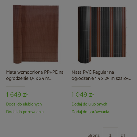
Mata wzmocniona PP+PE na
Mata PVC Regular na
ogrodzenie 1,5 x 25 m
ogrodzenie 1,5 x 25 m szaro-
jasnobrązowa
brązowa
1 649 zł
1 049 zł
Dodaj do ulubionych
Dodaj do ulubionych
Dodaj do porównania
Dodaj do porównania
Strona:
z 1