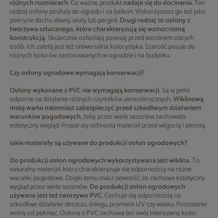
różnych rozmiarach
. Co ważne, produkt
nadaje się do docinania
. Ten
rodzaj osłony posłuży do ogrodu i na balkon. Wykorzystasz go też jako
pokrycie dachu altany, wiaty lub pergoli.
Drugi rodzaj to osłony z
tworzywa sztucznego, które charakteryzują się wzmocnioną
konstrukcją.
Skutecznie osłaniają posesję przed wzrokiem obcych
osób. Ich zaletą jest też uniwersalna kolorystyka. Szarość pasuje do
różnych kolorów zastosowanych w ogrodzie i na budynku.
Czy osłony ogrodowe wymagają konserwacji?
Osłony wykonane z PVC nie wymagają konserwacji.
Są w pełni
odporne na działanie różnych czynników atmosferycznych.
Wiklinową
matę warto natomiast zabezpieczyć przed szkodliwym działaniem
warunków pogodowych
, żeby przez wiele sezonów zachowała
estetyczny wygląd. Preparaty ochronią materiał przed wilgocią i pleśnią.
Jakie materiały są używane do produkcji osłon ogrodowych?
Do produkcji osłon ogrodowych wykorzystywana jest wiklina.
To
naturalny materiał, który charakteryzuje się odpornością na różne
warunki pogodowe. Dzięki temu masz pewność, że zachowa estetyczny
wygląd przez wiele sezonów.
Do produkcji osłon ogrodowych
używane jest też tworzywo PVC.
Cechuje się odpornością na
szkodliwe działanie deszczu, śniegu, promieni UV czy wiatru. Pozostanie
wolny od pęknięć. Osłona z PVC zachowa też swój intensywny kolor.