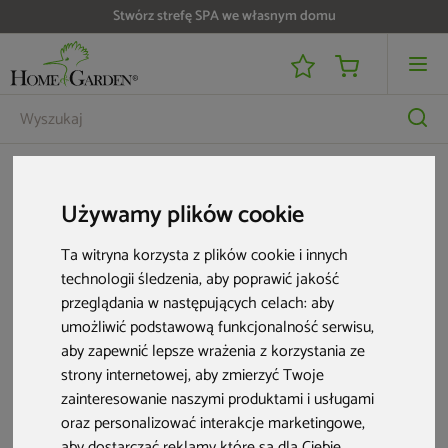
Stwórz strefę SPA we własnym domu
Architektura ogrodowa
Osłony ogrodowe
Elementy mocujące do mat osłonowych szare
Używamy plików cookie
Ta witryna korzysta z plików cookie i innych
technologii śledzenia, aby poprawić jakość
przeglądania w następujących celach:
aby
umożliwić podstawową funkcjonalność serwisu
,
aby zapewnić lepsze wrażenia z korzystania ze
strony internetowej
,
aby zmierzyć Twoje
zainteresowanie naszymi produktami i usługami
oraz personalizować interakcje marketingowe
,
aby dostarczać reklamy które są dla Ciebie