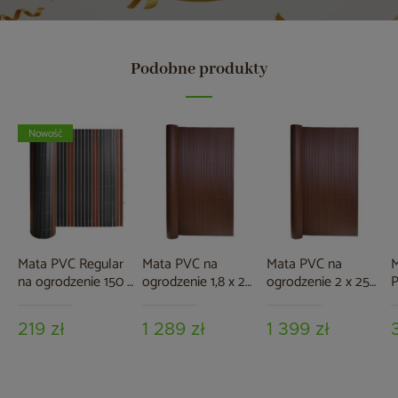
Podobne produkty
Nowość
Mata PVC Regular
Mata PVC na
Mata PVC na
M
na ogrodzenie 150 x
ogrodzenie 1,8 x 25
ogrodzenie 2 x 25
P
500 cm szaro-
m brązowa
m brązowa
o
brązowa
5
219 zł
1 289 zł
1 399 zł