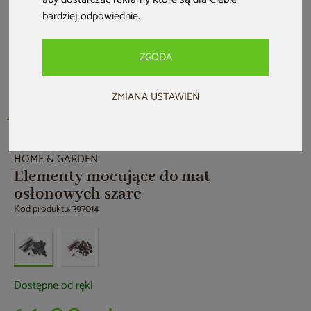
bardziej odpowiednie
.
ZGODA
ZMIANA USTAWIEŃ
HOME & GARDEN
Elementy mocujące do mat
osłonowych szare
Kod produktu: 397014
Dostępne od ręki