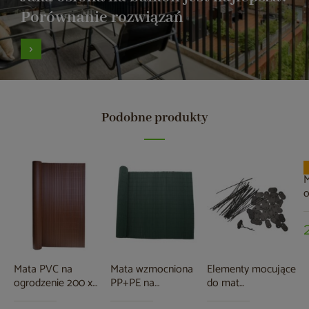
Porównanie rozwiązań
Podobne produkty
M
o
5
Mata PVC na
Mata wzmocniona
Elementy mocujące
ogrodzenie 200 x
PP+PE na
do mat
500 cm brązowa
ogrodzenie 150 x
osłonowych szare