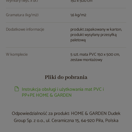
Wymiary (wys. x dł.)
150 x 500 cm
Gramatura (kg/m
2
)
1,6 kg/m
2
Dodatkowe informacje
produkt zapakowany w karton,
produkt wysyłany przesyłką
paletową
W komplecie
5 szt. mata PVC 150 x 500 cm,
zestaw montażowy
Pliki do pobrania
Instrukcja obsługi i użytkowania mat PVC i
PP+PE HOME & GARDEN
Odpowiedzialność za produkt: HOME & GARDEN Dudek
Group Sp. z o.o., ul. Ceramiczna 15, 64-920 Piła, Polska