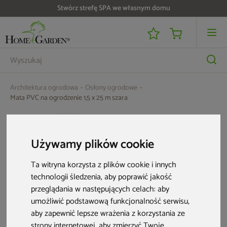
Stwórz strefę SPA we własnym domu
Do 25 000 zł zwrotu na kartę i raty RRSO 0%
Architektura ogrodowa
Osłony ogrodowe
Mata PVC na ogrodzenie 1,5 x 25 m szara
Używamy plików cookie
Ta witryna korzysta z plików cookie i innych
technologii śledzenia, aby poprawić jakość
przeglądania w następujących celach:
aby
umożliwić podstawową funkcjonalność serwisu
,
aby zapewnić lepsze wrażenia z korzystania ze
strony internetowej
,
aby zmierzyć Twoje