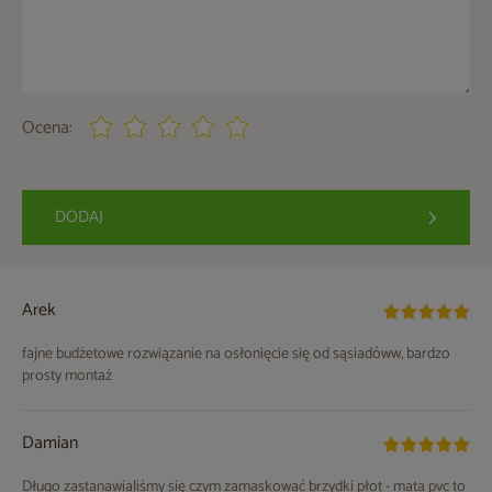
Ocena:
DODAJ
Arek
fajne budżetowe rozwiązanie na osłonięcie się od sąsiadóww, bardzo
prosty montaż
Damian
Długo zastanawialiśmy się czym zamaskować brzydki płot - mata pvc to