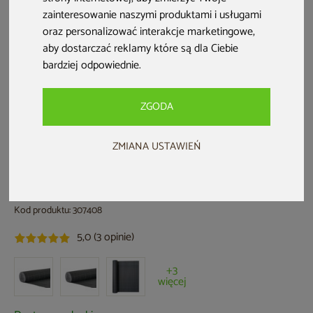
zainteresowanie naszymi produktami i usługami
oraz personalizować interakcje marketingowe
,
aby dostarczać reklamy które są dla Ciebie
bardziej odpowiednie
.
ZGODA
ZMIANA USTAWIEŃ
HOME & GARDEN
Mata PVC na ogrodzenie 1,5 x 25 m
szara
Kod produktu: 307408
5,0 (3 opinie)
+3
więcej