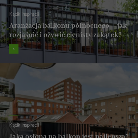
Kącik inspiracji
Aranżacja balkonu północnego – jak
rozjaśnić i ożywić cienisty zakątek?
Kącik inspiracji
Jaka osłona na balkon jest najlepsza?