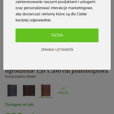
zainteresowanie naszymi produktami i usługami
oraz personalizować interakcje marketingowe
,
aby dostarczać reklamy które są dla Ciebie
bardziej odpowiednie
.
ZGODA
ZMIANA USTAWIEŃ
HOME & GARDEN
Mata wzmocniona PP+PE na
ogrodzenie 150 x 500 cm jasnobrązowa
Kod produktu: 159467
+2
więcej
Dostępne od ręki