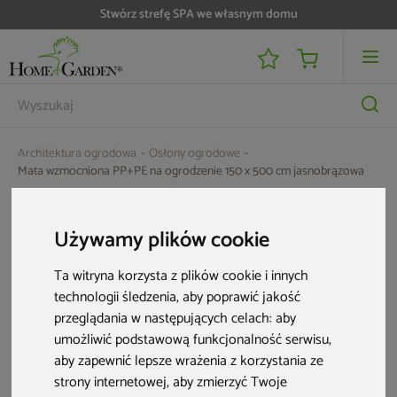
Stwórz strefę SPA we własnym domu
Architektura ogrodowa
Osłony ogrodowe
Mata wzmocniona PP+PE na ogrodzenie 150 x 500 cm jasnobrązowa
Używamy plików cookie
Ta witryna korzysta z plików cookie i innych
technologii śledzenia, aby poprawić jakość
przeglądania w następujących celach:
aby
umożliwić podstawową funkcjonalność serwisu
,
aby zapewnić lepsze wrażenia z korzystania ze
strony internetowej
,
aby zmierzyć Twoje