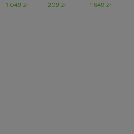
m jasnobrązowa
1 049 zł
209 zł
1 649 zł