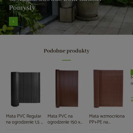
Pomysły
Podobne produkty
M
n
5
Mata PVC Regular
Mata PVC na
Mata wzmocniona
na ogrodzenie 1,5 x
ogrodzenie 150 x
PP+PE na
25 m szara
500 cm brązowa
ogrodzenie 1,5 x 25