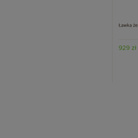
Ławka że
929 zł