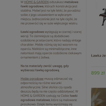
W
HOME & GARDEN
odszukasz
metalowe
ławki ogrodowe
, których konstrukcja jest
stabilna. Mebel jest na tyle lekki, że poradzisz
sobie z jego ustawieniem w wybranym
miejscu. Jednocześnie jest na tyle ciężki, że
nie przewróci się w razie większego wiatru.
Ławki ogrodowe
występują w czarnej i szarej
wersji. Te ciemniejsze są dodatkowo
ozdobione przetarciami, które nadają vintage
charakter. Meble różnią się też wzorem na
oparciu. Niektóre są minimalistyczne, inne
natomiast mają oparcie ozdobione ciekawym
Ławka że
ornamentem z żeliwa.
Na te materiały zwróć uwagę, gdy
wybierasz ławkę ogrodową
899 zł
Meble ogrodowe
muszą odznaczać się
odpornością na różne warunki
atmosferyczne. Silne słońce czy opady
deszczu będą na nie często oddziaływać. W
HOME & GARDEN czekają na Ciebie
ławki
ogrodowe metalowe
, które są malowane
proszkowo. Dzięki temu wyróżniają się