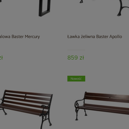
alowa Baster Mercury
Ławka żeliwna Baster Apollo
zł
859 zł
Nowość