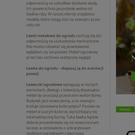
odpornością na szkodliwe działanie wody.
Ich powierzchnia pozostanie wolna od
śladów rdzy. W naszej ofercie znajdziesz
modele, które mogą stać na zewnątrz przez
cały rok.
Ławki metalowe do ogrodu
cechują się też
odpornością na uszkodzenia mechaniczne.
P
Nie musisz obawiać się powstawania
wgłębień czy zarysowań. Mebel ogrodowy
N
przez lata zachowa estetyczny wygląd.
Ławka do ogrodu – dopasuj ją do aranżacji
posesji
Ławeczki ogrodowe
występują w różnych
wariantach, dlatego z łatwością dopasujesz
mebel do aranżacji przestrzeni wokół domu.
Budynek jest nowoczesny, a na zewnątrz
króluje stonowana kolorystyka? Postaw na
Nowość
mebel w szarym kolorze, wyróżniający się
minimalistyczną formą. Taka ławka będzie
dobrze prezentowała się na nowoczesnym
tarasie, w zestawieniu z antracytowym
stolikiem ogrodowym
z tworzywa.