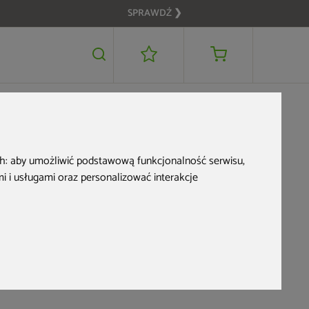
SPRAWDŹ ❯
ch:
aby umożliwić podstawową funkcjonalność serwisu
,
 i usługami oraz personalizować interakcje
aj o zaaranżowanie przestrzeni w taki sposób, żeby zapewniała
tarasie, a nawet w restauracyjnym ogródku. Sprawdź, jakie