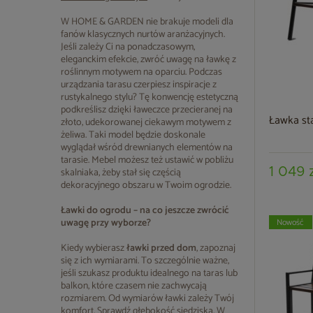
W HOME & GARDEN nie brakuje modeli dla
fanów klasycznych nurtów aranżacyjnych.
Jeśli zależy Ci na ponadczasowym,
eleganckim efekcie, zwróć uwagę na ławkę z
roślinnym motywem na oparciu. Podczas
urządzania tarasu czerpiesz inspiracje z
rustykalnego stylu? Tę konwencję estetyczną
podkreślisz dzięki ławeczce przecieranej na
Ławka st
złoto, udekorowanej ciekawym motywem z
żeliwa. Taki model będzie doskonale
wyglądał wśród drewnianych elementów na
tarasie. Mebel możesz też ustawić w pobliżu
skalniaka, żeby stał się częścią
1 049 
dekoracyjnego obszaru w Twoim ogrodzie.
Ławki do ogrodu – na co jeszcze zwrócić
uwagę przy wyborze?
Nowość
Kiedy wybierasz
ławki przed dom
, zapoznaj
się z ich wymiarami. To szczególnie ważne,
jeśli szukasz produktu idealnego na taras lub
balkon, które czasem nie zachwycają
rozmiarem. Od wymiarów ławki zależy Twój
komfort. Sprawdź głębokość siedziska. W