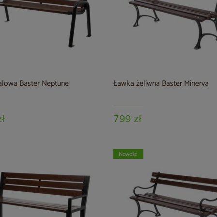
alowa Baster Neptune
Ławka żeliwna Baster Minerva
zł
799 zł
Nowość