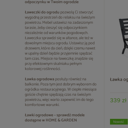
odpoczynku w Twoim ogrodzie
Ławeczki do ogrodu
pozwolą Ci stworzyć
wygodną przestrzeń do relaksu na świeżym
powietrzu. Mebel ustawisz na zadaszonym
tarasie, żeby cieszyć się odpoczynkiem
niezależnie od warunków pogodowych.
Ławeczka sprawdzi się w altance, ale też w
dowolnym miejscu ogrodu. Ustawisz ją pod
drzewem, które da cień, dzięki czemu nawet
w upalny dzień będzie przyjemnie spędzać
tam czas. Miejsce na ławeczkę znajdzie się
przy efektownym skalniaku pełnym
kolorowej roślinności.
Ławka og
Ławka ogrodowa
posłuży również na
balkonie. Poza tym jest dobrym wyborem do
ogródka restauracyjnego. W ciepłe miesiące
goście chętnie spędzają czas na świeżym
powietrzu, więc warto zapewnić im do tego
339 zł
komfortowe warunki.
Ławki ogrodowe – sprawdź modele
dostępne w HOME & GARDEN
Nowość