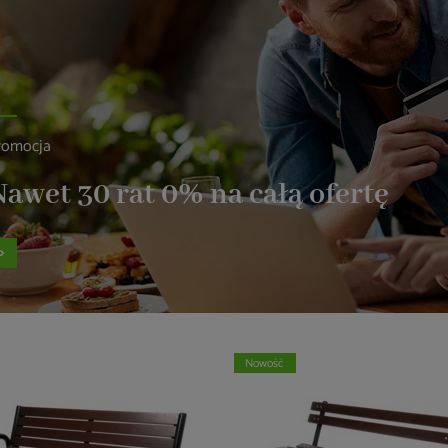
romocja
awet 30 rat 0% na całą ofertę
Nowość