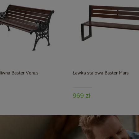
liwna Baster Venus
Ławka stalowa Baster Mars
969 zł