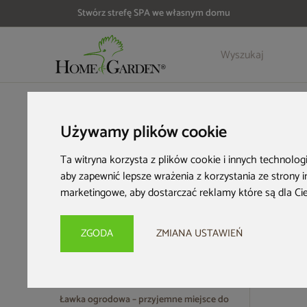
Stwórz strefę SPA we własnym domu
HOME & GARDEN
Meble ogrodowe
Ławki ogrodowe
Używamy plików cookie
Ławki ogrodowe
Ta witryna korzysta z plików cookie i innych technolog
aby zapewnić lepsze wrażenia z korzystania ze strony 
marketingowe
,
aby dostarczać reklamy które są dla Ci
Leniwy, niedzielny poranek czy spokojny wieczór w tygodniu wa
komfortowe warunki do relaksu. W HOME & GARDEN czekają n
modele dla Ciebie przygotowaliśmy.
ZGODA
ZMIANA USTAWIEŃ
14 produ
Ławka ogrodowa – przyjemne miejsce do