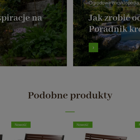
Ogrodowa encyklopedia
piracje na
Jak zrobić 
Poradnik kr
Podobne produkty
Nowość
Nowość