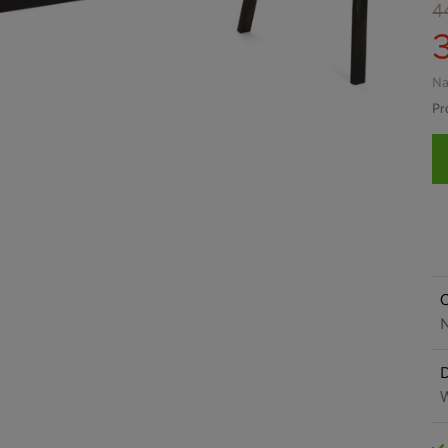
4
Na
Pr
O
N
W