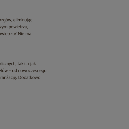
azgów, eliminując
eżym powietrzu,
owietrzu? Nie ma
icznych, takich jak
 stylów – od nowoczesnego
 aranżację. Dodatkowo