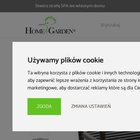
Stwórz strefę SPA we własnym domu
Szczegóły
Opinie
HOME & GARDEN
Meble ogrodowe
Ławki ogrodowe
Ław
Używamy plików cookie
Ta witryna korzysta z plików cookie i innych technolog
aby zapewnić lepsze wrażenia z korzystania ze strony 
marketingowe
,
aby dostarczać reklamy które są dla Ci
ZGODA
ZMIANA USTAWIEŃ