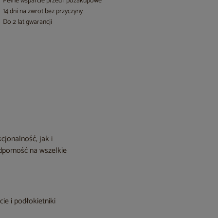
Pełne wsparcie przed i pozakupowe
14 dni na zwrot bez przyczyny
Do 2 lat gwarancji
jonalność, jak i
dporność na wszelkie
e i podłokietniki