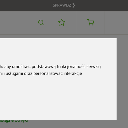
SPRAWDŹ ❯
449 zł
DODAJ DO KOSZYKA
399 zł
OME & GARDEN
ch:
aby umożliwić podstawową funkcjonalność serwisu
,
Ławka ogrodowa
 i usługami oraz personalizować interakcje
metalowa Classic
Gold
d produktu: 236719
stępne od ręki