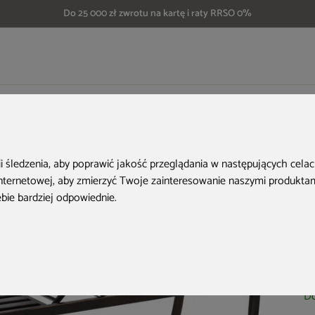
Do 25 000 zł zwrotu na kartę i raty RRSO 0%
ka ogrodowa metalowa Classic Gold
H
ii śledzenia, aby poprawić jakość przeglądania w następujących cela
internetowej
,
aby zmierzyć Twoje zainteresowanie naszymi produktami
ebie bardziej odpowiednie
.
Ko
Do