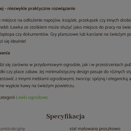
ej - niezwykle praktyczne rozwiązanie
 miejsce na odłożenie napojów, książek, przekąsek czy innych drobi
bli. Ławka ze stolikiem może służyć jako miejsce do pracy na świ
laptopa czy dokumentów. Gry planszowe lub karciane na świeżym p
i się idealnie!
wania
i się zarówno w przydomowym ogrodzie, jak i w przestrzeniach publ
ódki czy place zabaw. Jej minimalistyczny design pasuje do różnych
zestawić z innymi meblami ogrodowymi, tworząc spójną i elegancką
ne wypicie kawy na świeżym powietrzu.
kategorii
Ławki ogrodowe
.
Specyfikacja
konstrukcyjny
stal malowana proszkowo