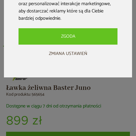
oraz personalizować interakcje marketingowe
,
aby dostarczać reklamy które są dla Ciebie
bardziej odpowiednie
.
ZGODA
ZMIANA USTAWIEŃ
Nowość
Ławka żeliwna Baster Juno
Kod produktu: 565654
Dostępne w ciągu 7 dni od otrzymania płatności
899 zł