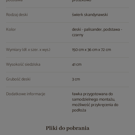
podstawa
proszkowo
Rodzaj deski
świerk skandynawski
Kolor
deski - palisander, podstawa -
czarny
Wymiary (dł. x szer. x wys.)
150 cm x 36 cm x 72 cm
Wysokość siedziska
41 cm
Grubość deski
3 cm
Dodatkowe informacje
ławka przygotowana do
samodzielnego montażu,
możliwość przykręcenia do
podłoża
Pliki do pobrania