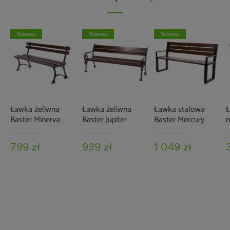
Nowość
Nowość
Nowość
Ławka żeliwna
Ławka żeliwna
Ławka stalowa
Baster Minerva
Baster Jupiter
Baster Mercury
m
G
799 zł
939 zł
1 049 zł