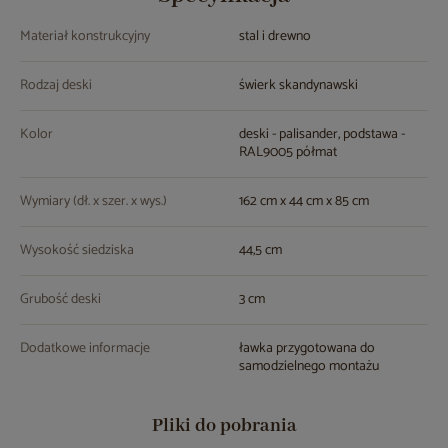
Materiał konstrukcyjny
stal i drewno
Rodzaj deski
świerk skandynawski
Kolor
deski - palisander, podstawa -
RAL9005 półmat
Wymiary (dł. x szer. x wys.)
162 cm x 44 cm x 85 cm
Wysokość siedziska
44,5 cm
Grubość deski
3 cm
Dodatkowe informacje
ławka przygotowana do
samodzielnego montażu
Pliki do pobrania