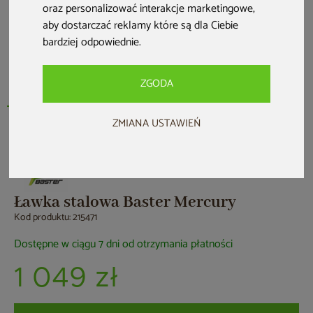
oraz personalizować interakcje marketingowe
,
aby dostarczać reklamy które są dla Ciebie
bardziej odpowiednie
.
ZGODA
ZMIANA USTAWIEŃ
Nowość
Ławka stalowa Baster Mercury
Kod produktu: 215471
Dostępne w ciągu 7 dni od otrzymania płatności
1 049 zł