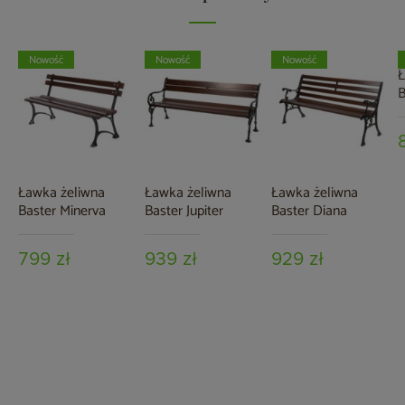
Nowość
Nowość
Nowość
Ł
B
Ławka żeliwna
Ławka żeliwna
Ławka żeliwna
Baster Minerva
Baster Jupiter
Baster Diana
799 zł
939 zł
929 zł