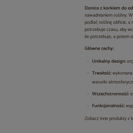
Donica z korkiem do o
nawadnianiem rośliny. W
podlać roślinę obficie, 
potrzebuje czasu, aby w
ile potrzebuje, a potem 
Główne cechy:
Unikalny design:
org
Trwałość:
wykonana z
warunki atmosferycz
Wszechstronność:
i
Funkcjonalność:
wyp
Zobacz inne produkty z 