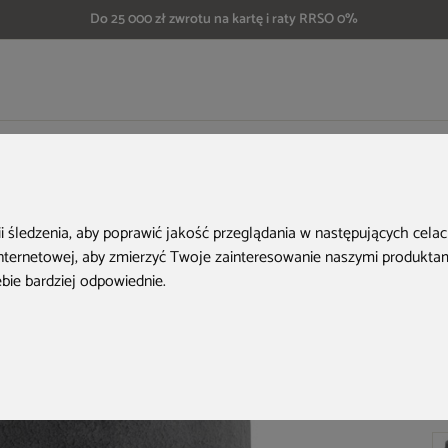
Do 25 000 zł zwrotu na kartę i raty RRSO 0%
Donica ogrodowa Prosperplast Boge Concrete Gray 58 l
ii śledzenia, aby poprawić jakość przeglądania w następujących cela
internetowej
,
aby zmierzyć Twoje zainteresowanie naszymi produktami
ebie bardziej odpowiednie
.
Ko