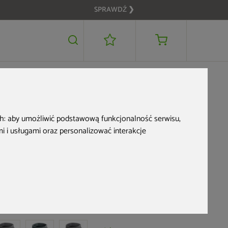
SPRAWDŹ ❯
219 zł
DODAJ DO KOSZYKA
ch:
aby umożliwić podstawową funkcjonalność serwisu
,
 i usługami oraz personalizować interakcje
Donica ogrodowa
Prosperplast Boge
Concrete Gray 58 l
d produktu: 414555