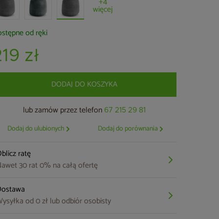
+4
więcej
stępne od ręki
219 zł
DODAJ DO KOSZYKA
lub zamów przez telefon
67 215 29 81
Dodaj do ulubionych
Dodaj do porównania
blicz ratę
awet 30 rat 0% na całą ofertę
Dostawa
ysyłka od 0 zł lub odbiór osobisty