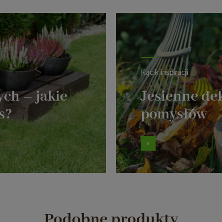
Kącik inspiracji
ch – jakie
Jesienne dek
s?
pomysłów
Podobne produkty