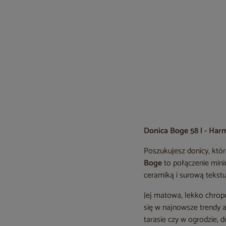
Donica Boge 58 l - Har
Poszukujesz donicy, któ
Boge
to połączenie mini
ceramiką i surową tekstu
Jej matowa, lekko chropo
się w najnowsze trendy a
tarasie czy w ogrodzie, 