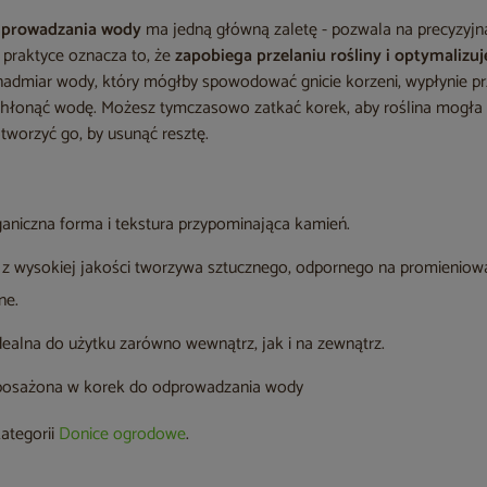
dprowadzania wody
ma jedną główną zaletę - pozwala na precyzyjn
 praktyce oznacza to, że
zapobiega przelaniu rośliny i optymalizu
a nadmiar wody, który mógłby spowodować gnicie korzeni, wypłynie pr
chłonąć wodę. Możesz tymczasowo zatkać korek, aby roślina mogła w
otworzyć go, by usunąć resztę.
aniczna forma i tekstura przypominająca kamień.
 wysokiej jakości tworzywa sztucznego, odpornego na promieniow
ne.
dealna do użytku zarówno wewnątrz, jak i na zewnątrz.
osażona w korek do odprowadzania wody
kategorii
Donice ogrodowe
.