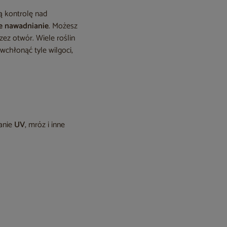
ą kontrolę nad
je nawadnianie
. Możesz
zez otwór. Wiele roślin
chłonąć tyle wilgoci,
anie
UV
, mróz i inne