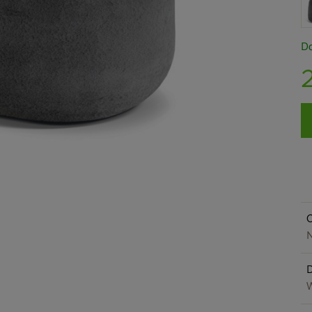
Do
O
N
W