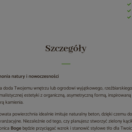
Szczegóły
monia natury i nowoczesności
ra doda Twojemu wnętrzu lub ogrodowi wyjątkowego, rzeźbiarskieg
malistycznej estetyki z organiczną, asymetryczną formą, inspirowan
rą kamienia.
wata powierzchnia idealnie imituje naturalny beton, dzięki czemu d
ranżacyjne. Niezależnie od tego, czy planujesz stworzyć zielony kącik
donica
Boge
będzie przyciągać wzrok i stanowić stylowe tło dla Twoic