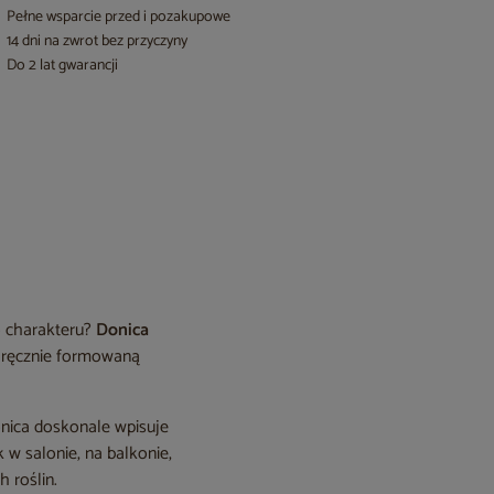
Pełne wsparcie przed i pozakupowe
14 dni na zwrot bez przyczyny
Do 2 lat gwarancji
o charakteru?
Donica
ą ręcznie formowaną
onica doskonale wpisuje
 w salonie, na balkonie,
h roślin.