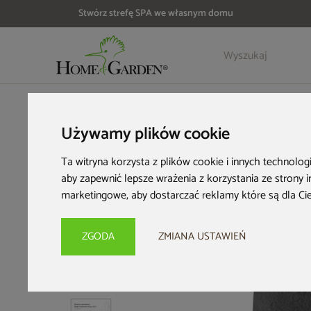
Stwórz strefę SPA we własnym domu
Szczegóły
Opinie
HOME & GARDEN
Wyposażenie ogrodu
Donice ogrodowe
Używamy plików cookie
Ta witryna korzysta z plików cookie i innych technolog
aby zapewnić lepsze wrażenia z korzystania ze strony 
marketingowe
,
aby dostarczać reklamy które są dla Ci
ZGODA
ZMIANA USTAWIEŃ