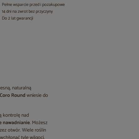
Pełne wsparcie przed i pozakupowe
14 dni na zwrot bez przyczyny
Do 2 lat gwarancji
esną, naturalną
Coro Round
wniesie do
ą kontrolę nad
je nawadnianie
. Możesz
zez otwór. Wiele roślin
chłonąć tyle wilgoci,