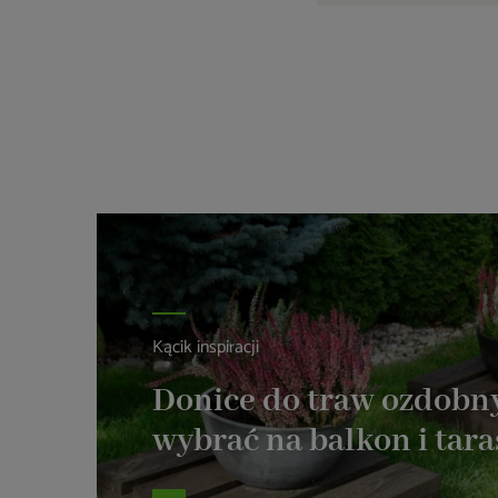
Kącik inspiracji
Donice do traw ozdobny
wybrać na balkon i tara