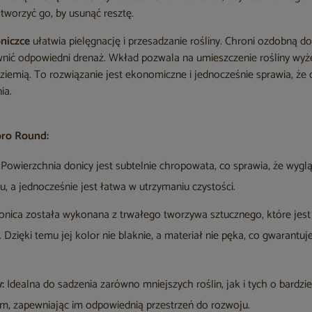
otworzyć go, by usunąć resztę.
niczce
ułatwia pielęgnację i przesadzanie rośliny. Chroni ozdobną 
wnić odpowiedni drenaż. Wkład pozwala na umieszczenie rośliny wyże
 ziemią. To rozwiązanie jest ekonomiczne i jednocześnie sprawia, że d
ia.
oro Round:
Powierzchnia donicy jest subtelnie chropowata, co sprawia, że wyg
u, a jednocześnie jest łatwa w utrzymaniu czystości.
nica została wykonana z trwałego tworzywa sztucznego, które jes
. Dzięki temu jej kolor nie blaknie, a materiał nie pęka, co gwarantuj
:
Idealna do sadzenia zarówno mniejszych roślin, jak i tych o bard
m, zapewniając im odpowiednią przestrzeń do rozwoju.