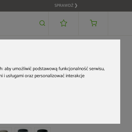
SPRAWDŹ ❯
249 zł
DODAJ DO KOSZYKA
ch:
aby umożliwić podstawową funkcjonalność serwisu
,
 i usługami oraz personalizować interakcje
Donica ogrodowa
Prosperplast Coro
Round Charcoal 34 l
d produktu: 844147