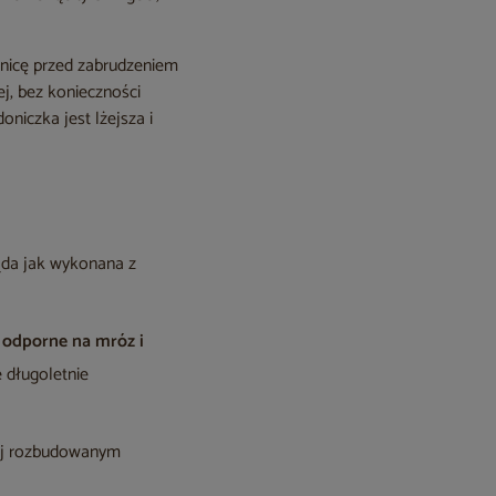
donicę przed zabrudzeniem
j, bez konieczności
oniczka jest lżejsza i
ląda jak wykonana z
t
odporne na mróz i
e długoletnie
ziej rozbudowanym