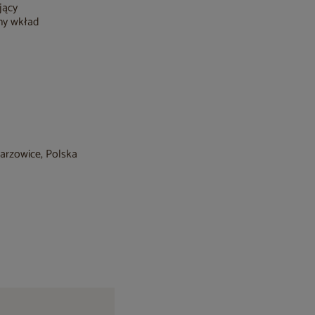
jący
ny wkład
barzowice, Polska