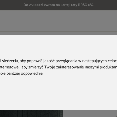
Do 25 000 zł zwrotu na kartę i raty RRSO 0%
Donica ogrodowa Prosperplast Coro Round Charcoal 34 l
ii śledzenia, aby poprawić jakość przeglądania w następujących cela
internetowej
,
aby zmierzyć Twoje zainteresowanie naszymi produktami
ebie bardziej odpowiednie
.
Ko