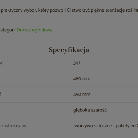
i praktyczny wybór, który pozwoli Ci stworzyć piękne aranżacje rośli
kategorii
Donice ogrodowe
.
Specyfikacja
ść
34 l
480 mm
ć
450 mm
głęboka szarość
konstrukcyjny
tworzywo sztuczne - polietylen 