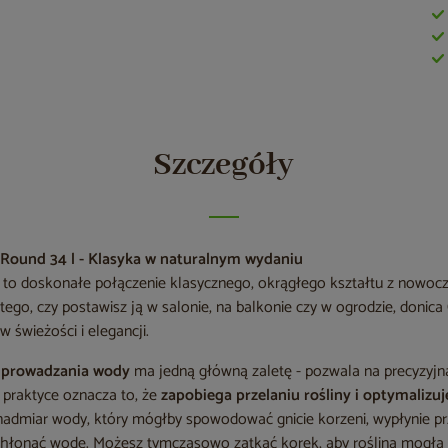
Szczegóły
Round 34 l - Klasyka w naturalnym wydaniu
to doskonałe połączenie klasycznego, okrągłego kształtu z nowocz
 tego, czy postawisz ją w salonie, na balkonie czy w ogrodzie, donica
 świeżości i elegancji.
dprowadzania wody
ma jedną główną zaletę - pozwala na precyzyjn
 praktyce oznacza to, że
zapobiega przelaniu rośliny i optymalizu
a nadmiar wody, który mógłby spowodować gnicie korzeni, wypłynie pr
chłonąć wodę. Możesz tymczasowo zatkać korek, aby roślina mogła w