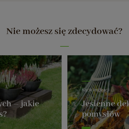
Nie możesz się zdecydować?
Kącik inspiracji
ch – jakie
Jesienne dek
s?
pomysłów