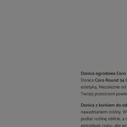
Donica ogrodowa Coro 
Donica
Coro Round 34 l
estetyką. Niezależnie od
Twojej przestrzeni powiew
Donica z korkiem do o
nawadnianiem rośliny. W
podlać roślinę obficie, 
potrzebuje czasu, aby w