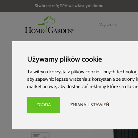
Stwórz strefę SPA we własnym domu
Szczegóły
Opinie
HOME & GARDEN
Wyposażenie ogrodu
Donice ogrodowe
Używamy plików cookie
Ta witryna korzysta z plików cookie i innych technolog
aby zapewnić lepsze wrażenia z korzystania ze strony 
marketingowe
,
aby dostarczać reklamy które są dla Ci
ZGODA
ZMIANA USTAWIEŃ