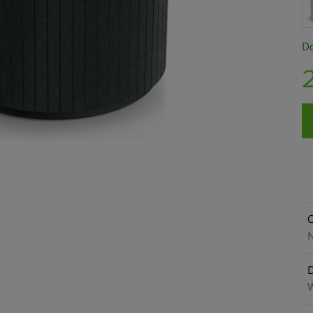
Do
O
N
W