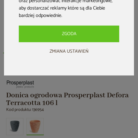
oraz personalizować interakcje marketingowe
,
aby dostarczać reklamy które są dla Ciebie
bardziej odpowiednie
.
ZGODA
ZMIANA USTAWIEŃ
Nowość
Donica ogrodowa Prosperplast Defora
Terracotta 106 l
Kod produktu: 136954