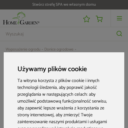
Stwórz strefę SPA we własnym domu
Wyposażenie ogrodu
Donice ogrodowe
Donica ogrodowa Prosperplast Defora Terracotta 106 l
Używamy plików cookie
Ta witryna korzysta z plików cookie i innych
technologii śledzenia, aby poprawić jakość
przeglądania w następujących celach:
aby
umożliwić podstawową funkcjonalność serwisu
,
aby zapewnić lepsze wrażenia z korzystania ze
strony internetowej
,
aby zmierzyć Twoje
zainteresowanie naszymi produktami i usługami