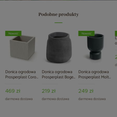
Podobne produkty
Nowość
Nowość
D
P
L
d
Donica ogrodowa
Donica ogrodowa
Donica ogrodowa
Prosperplast Coro
Prosperplast Boge
Prosperplast Molta
Square Sand 47 l
Concrete Gray 58 l
Grail Midl Graphite
19 l
469 zł
219 zł
249 zł
darmowa dostawa
darmowa dostawa
darmowa dostawa