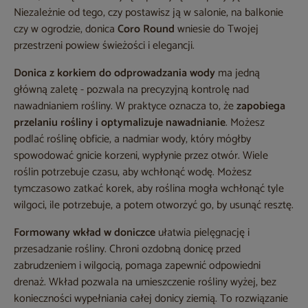
Niezależnie od tego, czy postawisz ją w salonie, na balkonie
czy w ogrodzie, donica
Coro Round
wniesie do Twojej
przestrzeni powiew świeżości i elegancji.
Donica z korkiem do odprowadzania wody
ma jedną
główną zaletę - pozwala na precyzyjną kontrolę nad
nawadnianiem rośliny. W praktyce oznacza to, że
zapobiega
przelaniu rośliny i optymalizuje nawadnianie
. Możesz
podlać roślinę obficie, a nadmiar wody, który mógłby
spowodować gnicie korzeni, wypłynie przez otwór. Wiele
roślin potrzebuje czasu, aby wchłonąć wodę. Możesz
tymczasowo zatkać korek, aby roślina mogła wchłonąć tyle
wilgoci, ile potrzebuje, a potem otworzyć go, by usunąć resztę.
Formowany wkład w doniczce
ułatwia pielęgnację i
przesadzanie rośliny. Chroni ozdobną donicę przed
zabrudzeniem i wilgocią, pomaga zapewnić odpowiedni
drenaż. Wkład pozwala na umieszczenie rośliny wyżej, bez
konieczności wypełniania całej donicy ziemią. To rozwiązanie