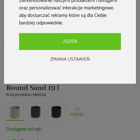
zainteresowanie naszymi produktami i usługami
oraz personalizować interakcje marketingowe
,
aby dostarczać reklamy które są dla Ciebie
bardziej odpowiednie
.
ZGODA
ZMIANA USTAWIEŃ
Donica ogrodowa Prosperplast Coro
Round Sand 19 l
Kod produktu: 984524
+2
więcej
Dostępne od ręki