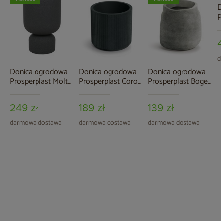
D
P
S
2
d
Donica ogrodowa
Donica ogrodowa
Donica ogrodowa
Prosperplast Molta
Prosperplast Coro
Prosperplast Boge
Grail Midl Tiny
Round Charcoal 19 l
Salt 37 l
Granite 19 l
249 zł
189 zł
139 zł
darmowa dostawa
darmowa dostawa
darmowa dostawa