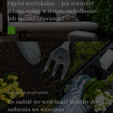
Ogród wertykalny – jak stworzyć
ścianę roślin w domu, na balkonie
lub tarasie? Sprawdź!
Ogrodowa encyklopedia
Co sadzić we wrześniu? Rośliny do
sadzenia we wrześniu