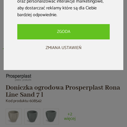
oraz personalizować interakcje marketingowe
,
aby dostarczać reklamy które są dla Ciebie
bardziej odpowiednie
.
ZGODA
ZMIANA USTAWIEŃ
Nowość
Doniczka ogrodowa Prosperplast Rona
Line Sand 7 l
Kod produktu: 608542
+2
więcej