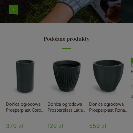
Podobne produkty
D
P
R
2
d
Donica ogrodowa
Donica ogrodowa
Donica ogrodowa
Prosperplast Coro
Prosperplast Latia
Prosperplast Rona
Round High
Round Midl
Graphite 91 l
Graphite 34 l
Anthracite 56 l
379 zł
129 zł
559 zł