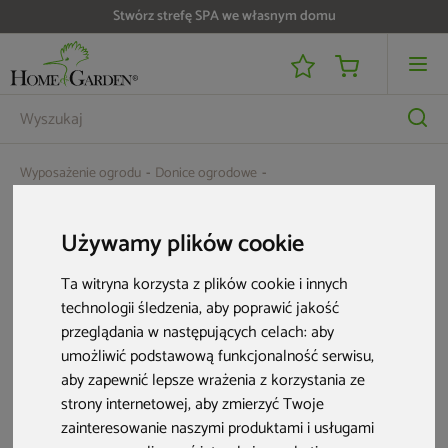
Stwórz strefę SPA we własnym domu
Wyposażenie ogrodu
Donice ogrodowe
Doniczka ogrodowa Prosperplast Rona Line Sand 7 l
Używamy plików cookie
Ta witryna korzysta z plików cookie i innych
technologii śledzenia, aby poprawić jakość
przeglądania w następujących celach:
aby
umożliwić podstawową funkcjonalność serwisu
,
aby zapewnić lepsze wrażenia z korzystania ze
strony internetowej
,
aby zmierzyć Twoje
zainteresowanie naszymi produktami i usługami