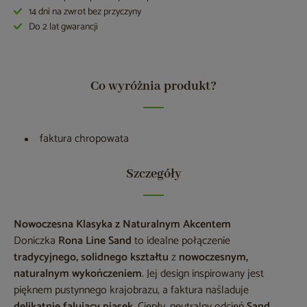
14 dni na zwrot bez przyczyny
Do 2 lat gwarancji
Co wyróżnia produkt?
faktura chropowata
Szczegóły
Nowoczesna Klasyka z Naturalnym Akcentem
Doniczka
Rona Line Sand
to idealne połączenie
tradycyjnego, solidnego kształtu
z
nowoczesnym,
naturalnym wykończeniem
. Jej design inspirowany jest
pięknem pustynnego krajobrazu, a faktura naśladuje
delikatnie falujący piasek
. Ciepły, neutralny odcień
Sand