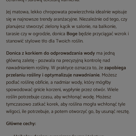
Jej matowa, lekko chropowata powierzchnia idealnie wpisuje
się w najnowsze trendy aranżacyjne. Niezależnie od tego, czy
planujesz stworzyć zielony kącik w salonie, na balkonie,
tarasie czy w ogrodzie, donica
Boge
będzie przyciągać wzrok i
stanowić stylowe tło dla Twoich roślin.
Donica z korkiem do odprowadzania wody
ma jedną
główną zaletę - pozwala na precyzyjną kontrolę nad
nawadnianiem rośliny. W praktyce oznacza to, że
zapobiega
przelaniu rośliny i optymalizuje nawadnianie
. Możesz
podlać roślinę obficie, a nadmiar wody, który mógłby
spowodować gnicie korzeni, wypłynie przez otwór. Wiele
roślin potrzebuje czasu, aby wchłonąć wodę. Możesz
tymczasowo zatkać korek, aby roślina mogła wchłonąć tyle
wilgoci, ile potrzebuje, a potem otworzyć go, by usunąć resztę.
Główne cechy: