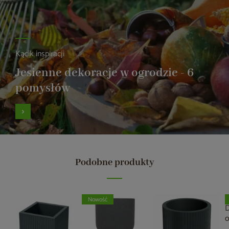
Kącik inspiracji
Jesienne dekoracje w ogrodzie - 6
pomysłów
Podobne produkty
Nowość
D
P