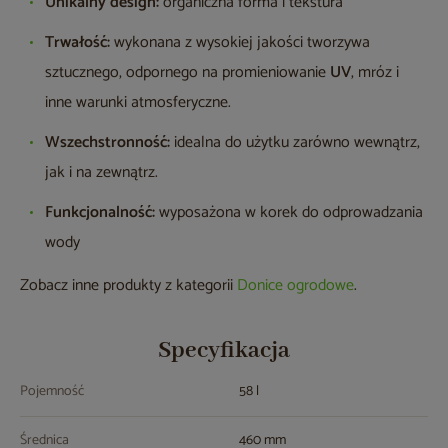
Unikalny design:
organiczna forma i tekstura
Trwałość:
wykonana z wysokiej jakości tworzywa
sztucznego, odpornego na promieniowanie
UV
, mróz i
inne warunki atmosferyczne.
Wszechstronność:
idealna do użytku zarówno wewnątrz,
jak i na zewnątrz.
Funkcjonalność:
wyposażona w korek do odprowadzania
wody
Zobacz inne produkty z kategorii
Donice ogrodowe
.
Specyfikacja
Pojemność
58 l
Średnica
460 mm