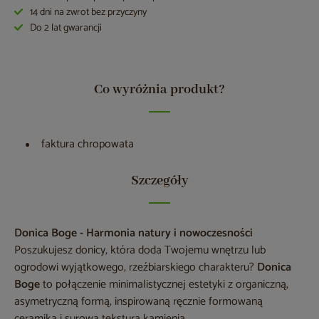
14 dni na zwrot bez przyczyny
Do 2 lat gwarancji
Co wyróżnia produkt?
faktura chropowata
Szczegóły
Donica Boge - Harmonia natury i nowoczesności
Poszukujesz donicy, która doda Twojemu wnętrzu lub
ogrodowi wyjątkowego, rzeźbiarskiego charakteru?
Donica
Boge
to połączenie minimalistycznej estetyki z organiczną,
asymetryczną formą, inspirowaną ręcznie formowaną
ceramiką i surową teksturą kamienia.