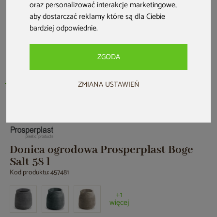
oraz personalizować interakcje marketingowe
,
aby dostarczać reklamy które są dla Ciebie
bardziej odpowiednie
.
ZGODA
ZMIANA USTAWIEŃ
Nowość
Donica ogrodowa Prosperplast Boge
Salt 58 l
Kod produktu: 457481
+1
więcej