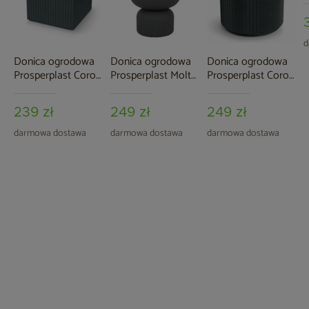
H
1
d
Donica ogrodowa
Donica ogrodowa
Donica ogrodowa
Prosperplast Coro
Prosperplast Molta
Prosperplast Coro
Square Graphite 24
Grail Midl Tiny
Round Charcoal 34
l
Granite 19 l
l
239 zł
249 zł
249 zł
darmowa dostawa
darmowa dostawa
darmowa dostawa