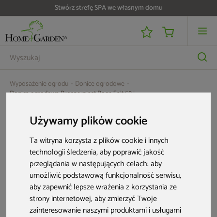
Stwórz strefę SPA we własnym domu
Wyposażenie ogrodu
Donice ogrodowe
Donica ogrodowa Prosperplast Boge Salt 58 l
Używamy plików cookie
Ta witryna korzysta z plików cookie i innych
technologii śledzenia, aby poprawić jakość
przeglądania w następujących celach:
aby
umożliwić podstawową funkcjonalność serwisu
,
aby zapewnić lepsze wrażenia z korzystania ze
strony internetowej
,
aby zmierzyć Twoje
zainteresowanie naszymi produktami i usługami