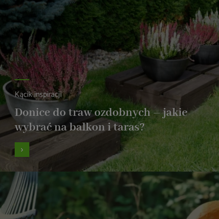
Kącik inspiracji
Donice do traw ozdobnych – jakie
wybrać na balkon i taras?