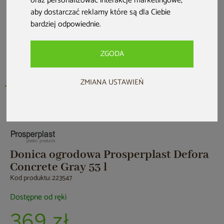
oraz personalizować interakcje marketingowe
,
aby dostarczać reklamy które są dla Ciebie
bardziej odpowiednie
.
ZGODA
ZMIANA USTAWIEŃ
Nowość
Donica ogrodowa Prosperplast Defora
Concrete Gray 53 l
Kod produktu: 223547
Dostępne od ręki
369 zł