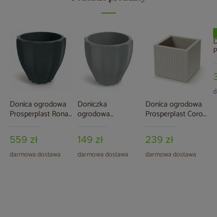
D
P
R
3
d
Donica ogrodowa
Doniczka
Donica ogrodowa
Prosperplast Rona
ogrodowa
Prosperplast Coro
Graphite 91 l
Prosperplast Rona
Square Sand 24 l
Concrete Gray 11 l
559 zł
149 zł
239 zł
darmowa dostawa
darmowa dostawa
darmowa dostawa