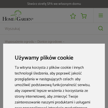
Stwórz strefę SPA we własnym domu
Wyposażenie ogrodu
Donice ogrodowe
Donica ogrodowa Prosperplast Defora Concrete Gray 53 l
Używamy plików cookie
Ta witryna korzysta z plików cookie i innych
technologii śledzenia, aby poprawić jakość
przeglądania w następujących celach:
aby
umożliwić podstawową funkcjonalność serwisu
,
aby zapewnić lepsze wrażenia z korzystania ze
strony internetowej
,
aby zmierzyć Twoje
zainteresowanie naszymi produktami i usługami