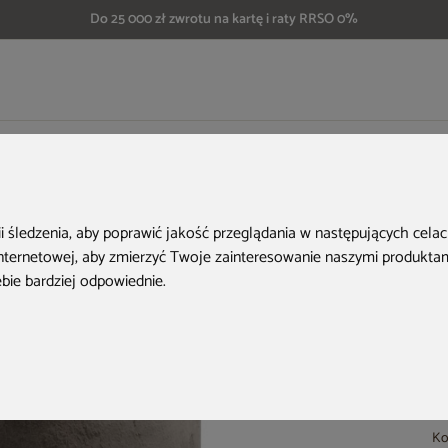
Do 25 000 zł zwrotu na kartę i raty RRSO 0%
Doniczka ogrodowa Prosperplast Epocco Bold Macchiato 14 l
ii śledzenia, aby poprawić jakość przeglądania w następujących cela
internetowej
,
aby zmierzyć Twoje zainteresowanie naszymi produktami
ebie bardziej odpowiednie
.
Ko