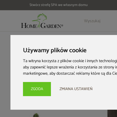
Stwórz strefę SPA we własnym domu
Szczegóły
Opinie
HOME & GARDEN
Wyposażenie ogrodu
Donice ogrodowe
Używamy plików cookie
Ta witryna korzysta z plików cookie i innych technolog
aby zapewnić lepsze wrażenia z korzystania ze strony 
marketingowe
,
aby dostarczać reklamy które są dla Ci
ZGODA
ZMIANA USTAWIEŃ