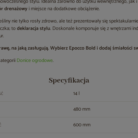
nowoczesnego stylu. Idealna zarówno do użytku wewnętrznego, jak i 
ór drenażowy
i miejsce na dodatkowe obciążenie.
ośliny nie tylko rosły zdrowo, ale też prezentowały się spektakularni
iczka; to
deklaracja stylu
. Doskonale komponuje się z wnętrzami ind
r.
awę, na jaką zasługują. Wybierz Epocco Bold i dodaj śmiałości
kategorii
Donice ogrodowe
.
Specyfikacja
ść
14 l
480 mm
ć
600 mm