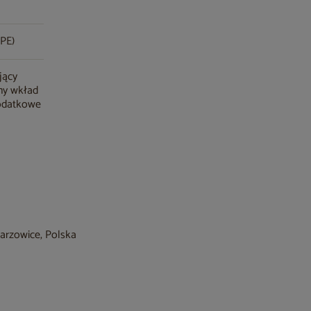
(PE)
jący
ny wkład
dodatkowe
barzowice, Polska