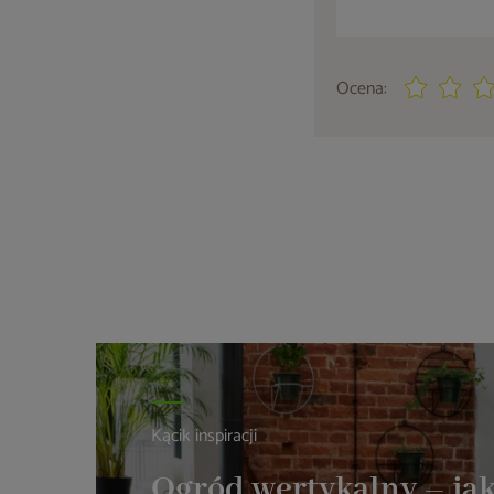
Ocena:
Kącik inspiracji
Ogród wertykalny – jak