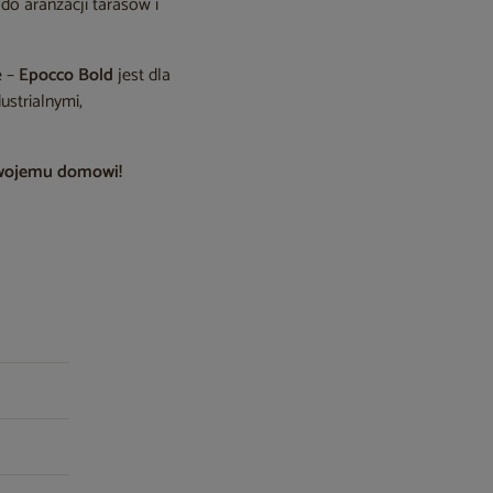
do aranżacji tarasów i
e –
Epocco Bold
jest dla
ustrialnymi,
 swojemu domowi!