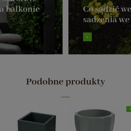
na balkonie
Co sadzić w
sadzenia we
Podobne produkty