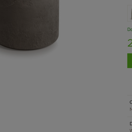
Do
O
N
W