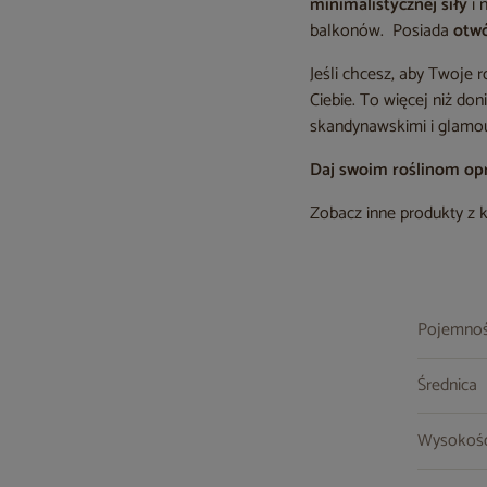
minimalistycznej siły
i 
balkonów. Posiada
otw
Jeśli chcesz, aby Twoje r
Ciebie. To więcej niż don
skandynawskimi i glamou
Daj swoim roślinom opr
Zobacz inne produkty z 
Pojemno
Średnica
Wysokoś