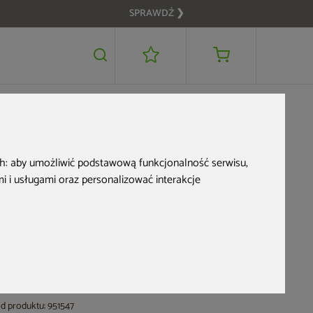
SPRAWDŹ ❯
299 zł
DODAJ DO KOSZYKA
Nowość
ch:
aby umożliwić podstawową funkcjonalność serwisu
,
 i usługami oraz personalizować interakcje
Doniczka ogrodowa
Prosperplast Epocco
Bold Macchiato 14 l
d produktu: 951547