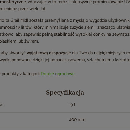
tmosferyczne
, włączając w to mróz i intensywne promieniowanie UV, 
mienione przez wiele lat.
olta Grail Midl została przemyślana z myślą o wygodzie użytkowni
mności 19 litrów, który minimalizuje zużycie ziemi i znacząco ułatwi
datkowo, aby zapewnić pełną
stabilność
wysokiej donicy na zewnątrz,
piaskiem lub żwirem.
, aby stworzyć
wyjątkową ekspozycję
dla Twoich najpiękniejszych ro
i wyeksponowane dzięki jej ponadczasowemu, szlachetnemu kształto
 produkty z kategorii
Donice ogrodowe
.
Specyfikacja
ść
19 l
400 mm