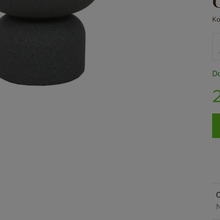
Ko
Do
O
N