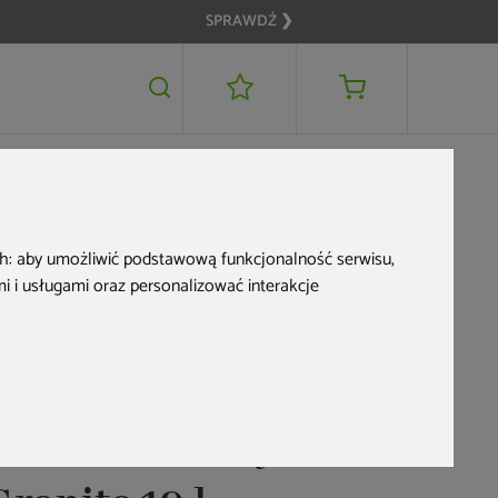
SPRAWDŹ ❯
249 zł
DODAJ DO KOSZYKA
Nowość
ch:
aby umożliwić podstawową funkcjonalność serwisu
,
 i usługami oraz personalizować interakcje
Donica ogrodowa
Prosperplast Molta
Grail Midl Tiny