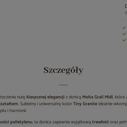
W
Szczegóły
toczenia nutę
klasycznej elegancji
z donicą
Molta Grail Midl
, któr
kształtem
. Subtelny i uniwersalny kolor
Tiny Granite
idealnie wkomp
epła i harmonii.
kości polietylenu
, ta donica zapewnia wyjątkową
trwałość
oraz peł