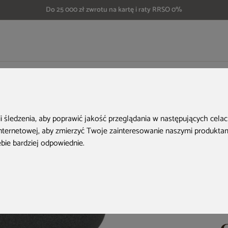
Do 25 000 zł zwrotu na kartę i raty RRSO 0%
Donica ogrodowa Prosperplast Molta Grail Midl Tiny Granite 19 l
ii śledzenia, aby poprawić jakość przeglądania w następujących cela
internetowej
,
aby zmierzyć Twoje zainteresowanie naszymi produktami
ebie bardziej odpowiednie
.