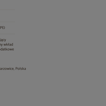
(PE)
jący
ny wkład
dodatkowe
barzowice, Polska