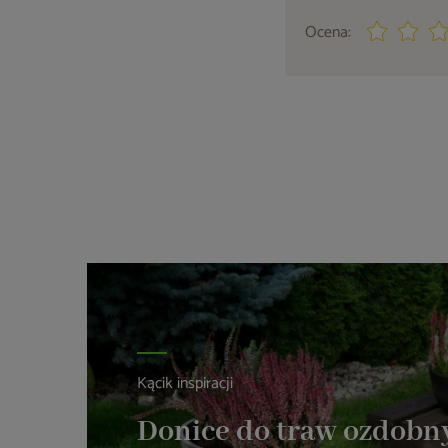
Ocena:
Kącik inspiracji
Donice do traw ozdobny