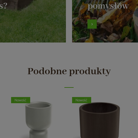
s?
pomysłów
Podobne produkty
Nowość
Nowość