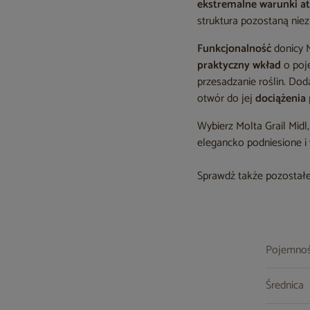
ekstremalne warunki a
struktura pozostaną niez
Funkcjonalność
donicy M
praktyczny wkład
o poje
przesadzanie roślin. Do
otwór do jej
dociążenia
Wybierz Molta Grail Midl
elegancko podniesione 
Sprawdź także pozostałe
Pojemno
Średnica