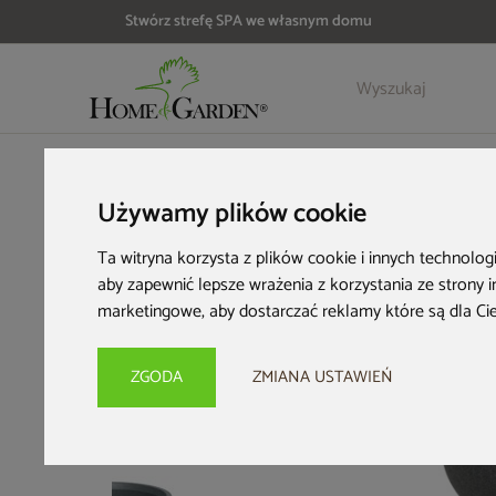
Stwórz strefę SPA we własnym domu
Szczegóły
Opinie
HOME & GARDEN
Wyposażenie ogrodu
Donice ogrodowe
Używamy plików cookie
Ta witryna korzysta z plików cookie i innych technolog
aby zapewnić lepsze wrażenia z korzystania ze strony 
marketingowe
,
aby dostarczać reklamy które są dla Ci
ZGODA
ZMIANA USTAWIEŃ