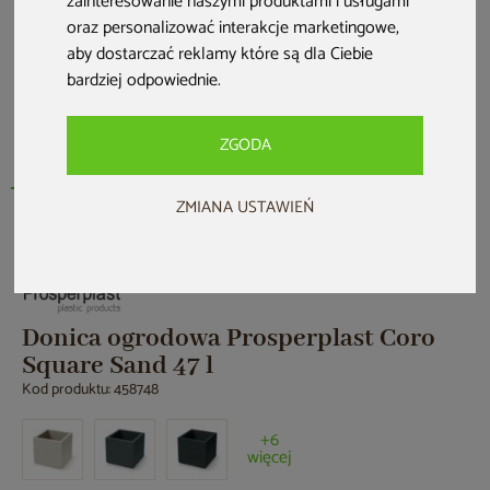
zainteresowanie naszymi produktami i usługami
oraz personalizować interakcje marketingowe
,
aby dostarczać reklamy które są dla Ciebie
bardziej odpowiednie
.
ZGODA
ZMIANA USTAWIEŃ
Nowość
Donica ogrodowa Prosperplast Coro
Square Sand 47 l
Kod produktu: 458748
+6
więcej