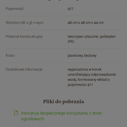
Pojemność
47 l
Wymiary (dł. x gł. x wys.)
48 cm x 48 cm x 44 cm
Materiał konstrukcyjny
tworzywo sztuczne- polietylen
(PE)
Kolor
piaskowy, beżowy
Dodatkowe informacje
wyposażona w korek
umożliwiający odprowadzanie
wody, formowany wkład o
pojemności 47 l
Pliki do pobrania
Instrukcja bezpiecznego korzystania z donic
ogrodowych