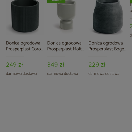
D
P
L
d
Donica ogrodowa
Donica ogrodowa
Donica ogrodowa
Prosperplast Coro
Prosperplast Molta
Prosperplast Boge
Round Charcoal 34
Grail Midl Sand 19 l
Graphite 58 l
l
249 zł
349 zł
229 zł
darmowa dostawa
darmowa dostawa
darmowa dostawa