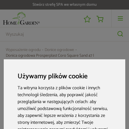
Stwórz strefę SPA we własnym domu
Wyposażenie ogrodu
Donice ogrodowe
Donica ogrodowa Prosperplast Coro Square Sand 47 l
Używamy plików cookie
Ta witryna korzysta z plików cookie i innych
technologii śledzenia, aby poprawić jakość
przeglądania w następujących celach:
aby
umożliwić podstawową funkcjonalność serwisu
,
aby zapewnić lepsze wrażenia z korzystania ze
strony internetowej
,
aby zmierzyć Twoje