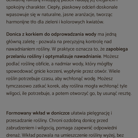
spokojny charakter. Ciepły, piaskowy odcień doskonale
wpasowuje się w naturalne, jasne aranżacje, tworząc
harmonijne tło dla zieleni i kolorowych kwiatów.
Donica z korkiem do odprowadzania wody
ma jedną
główną zaletę - pozwala na precyzyjną kontrolę nad
nawadnianiem rośliny. W praktyce oznacza to, że
zapobiega
przelaniu rośliny i optymalizuje nawadnianie
. Możesz
podlać roślinę obficie, a nadmiar wody, który mógłby
spowodować gnicie korzeni, wypłynie przez otwór. Wiele
roślin potrzebuje czasu, aby wchłonąć wodę. Możesz
tymczasowo zatkać korek, aby roślina mogła wchłonąć tyle
wilgoci, ile potrzebuje, a potem otworzyć go, by usunąć resztę.
Formowany wkład w doniczce
ułatwia pielęgnację i
przesadzanie rośliny. Chroni ozdobną donicę przed
zabrudzeniem i wilgocią, pomaga zapewnić odpowiedni
drenaż. Wkład pozwala na umieszczenie rośliny wyżej, bez