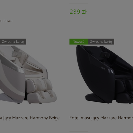
239 zł
ostawa
Zwrot na kartę
Nowość
Zwrot na kartę
sujący Mazzare Harmony Beige
Fotel masujący Mazzare Harmon