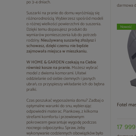
po 3–4 dniach.
darmowa d
Suszarki na pranie do domu wyróżniają się
różnorodnością. Wybierzesz spośród modeli
o różnej wielkości powierzchni do suszenia.
Nowość
Dzięki temu dopasujesz produkt do
wymiarów pomieszczenia lub do potrzeb
rodziny.
Nieużywaną suszarkę złożysz i
schowasz, dzięki czemu nie będzie
zajmowała miejsca w mieszkaniu.
W HOME & GARDEN czekają na Ciebie
również kosze na pranie.
Możesz wybrać
model z dwiema komorami. Ułatwi
oddzielanie od siebie ciemnych i jasnych
ubrań, co przyspieszy wkładanie ich do bębna
pralki.
Czas poszukać wyposażenia domu? Zadbaj o
Fotel mas
optymalne warunki do snu, wybierając
odpowiedni materac. Piankowy, z kilkoma
strefami komfortu i przewiewnym
pokrowcem gwarantuje wygodę podczas
17 999
nocnego odpoczynku. Spraw, żeby
wykonywanie codziennych obowiązków było