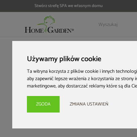
Stwórz strefę SPA we własnym domu
HOME & GARDEN
Wyposażenie domu
Używamy plików cookie
Wyposażenie dom
Ta witryna korzysta z plików cookie i innych technolog
aby zapewnić lepsze wrażenia z korzystania ze strony 
marketingowe
,
aby dostarczać reklamy które są dla Ci
Wygodny materac i funkcjonalna suszarka na pranie to element
Solidna suszarka o optymalnej powierzchni dopasowanej do potr
HOME & GARDEN!
ZGODA
ZMIANA USTAWIEŃ
Praktyczne wyposażenie domu sprawia, że po prostu żyje się w n
Wystarczy, że wybierzesz jeden spośród dostępnych materacy p
dostępne w wersji stojącej i ściennej
ułatwią Ci suszenie ubra