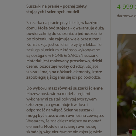
Suszarki na pranie
– poznaj zalety
4 999 
stojących i ściennych modeli
darmowa d
Suszarka na pranie przydaje się w każdym
domu.
Może być stojąca – gwarantuje dużą
powierzchnię do suszenia, a jednocześnie
po złożeniu nie zajmuje wiele przestrzeni.
Konstrukcja jest solidna i przy tym lekka. To
zasługa aluminium, z którego wykonywane
są dostępne w HOME & GARDEN suszarki.
Materiał jest malowany proszkowo, dzięki
czemu pozostaje wolny od rdzy.
Stojące
suszarki
mają na nóżkach elementy, które
zapobiegają ślizganiu się
ich po podłodze.
Do wyboru masz również suszarki ścienne.
Możesz postawić na model z prętami
wykonanymi ze stali pokrytej tworzywem
P
sztucznym, co gwarantuje trwałość i
odporność na wilgoć.
Ścienne suszarki
N
mogą być stosowane również na zewnątrz.
Wystarczy, że znajdziesz miejsce na montaż
elementu.
Modele na ścianę również się
składają
, więc nieużywane nie zajmują wiele