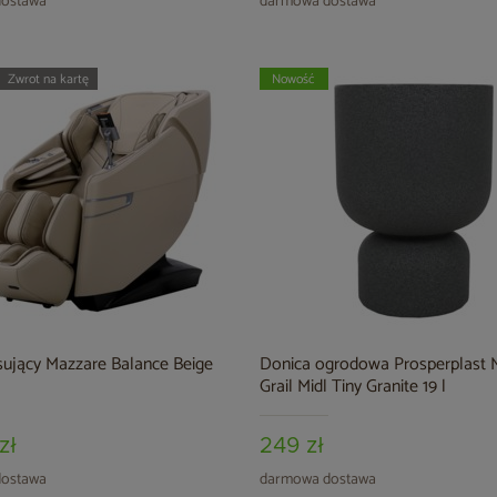
ostawa
darmowa dostawa
Zwrot na kartę
Nowość
sujący Mazzare Balance Beige
Donica ogrodowa Prosperplast 
Grail Midl Tiny Granite 19 l
zł
249 zł
ostawa
darmowa dostawa