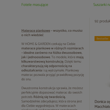
Fotele masujące
Suszarki 
92 produ
Materace piankowe
– wszystko, co musisz
o nich wiedzieć
Bestseller
W HOME & GARDEN czekają na Ciebie
materace piankowe
w różnych rozmiarach
– idealne zarówno na łóżka dwuosobowe,
jak i jednoosobowe
. To modele, które
mają
kilkuwarstwową konstrukcję
. Dzięki temu
charakteryzują się odpornością na
odkształcenia
i są wytrzymałe. Piankowy
materac pozwala przyjąć prawidłową pozycję
do snu.
Dwustronna konstrukcja sprawia, że możesz
perfekcyjnie dopasować materac do swoich
potrzeb.
Różnią się twardością.
Donica o
Samodzielnie zdecydujesz, która strona jest
dla Ciebie wygodniejsza. W materacach
Macchiato