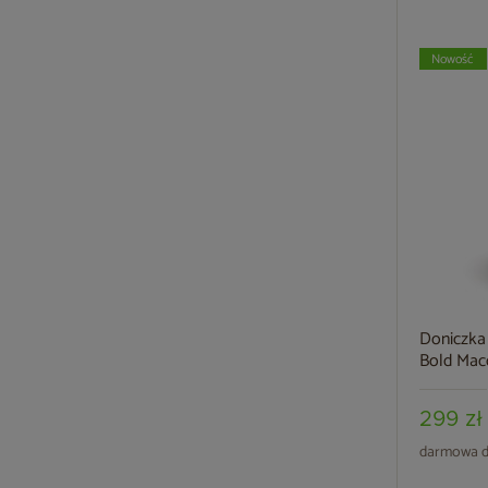
Nowość
Doniczka
Bold Macc
299 zł
darmowa d