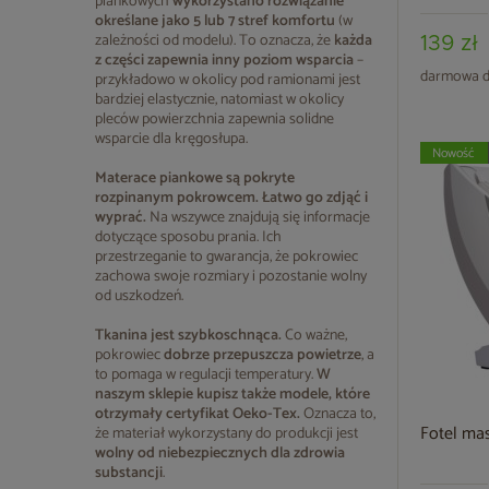
piankowych
wykorzystano rozwiązanie
określane jako 5 lub 7 stref komfortu
(w
zależności od modelu). To oznacza, że
każda
139 zł
z części zapewnia inny poziom wsparcia
–
darmowa d
przykładowo w okolicy pod ramionami jest
bardziej elastycznie, natomiast w okolicy
pleców powierzchnia zapewnia solidne
wsparcie dla kręgosłupa.
Nowość
Materace piankowe
są pokryte
rozpinanym pokrowcem. Łatwo go zdjąć i
wyprać.
Na wszywce znajdują się informacje
dotyczące sposobu prania. Ich
przestrzeganie to gwarancja, że pokrowiec
zachowa swoje rozmiary i pozostanie wolny
od uszkodzeń.
Tkanina jest szybkoschnąca.
Co ważne,
pokrowiec
dobrze przepuszcza powietrze
, a
to pomaga w regulacji temperatury.
W
naszym sklepie kupisz także modele, które
otrzymały certyfikat Oeko-Tex.
Oznacza to,
Fotel ma
że materiał wykorzystany do produkcji jest
wolny od niebezpiecznych dla zdrowia
substancji
.