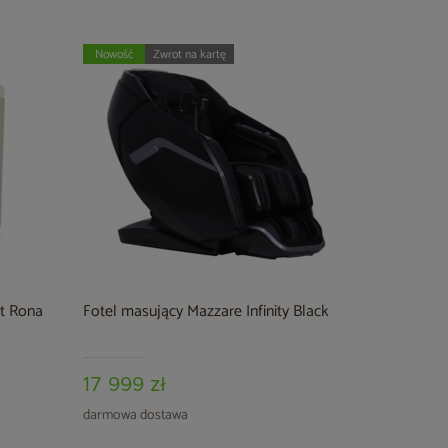
Nowość
Zwrot na kartę
t Rona
Fotel masujący Mazzare Infinity Black
17 999 zł
darmowa dostawa