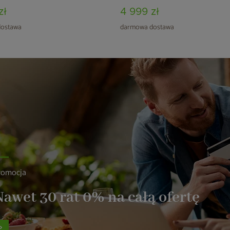
zł
4 999 zł
ostawa
darmowa dostawa
romocja
awet 30 rat 0% na całą ofertę