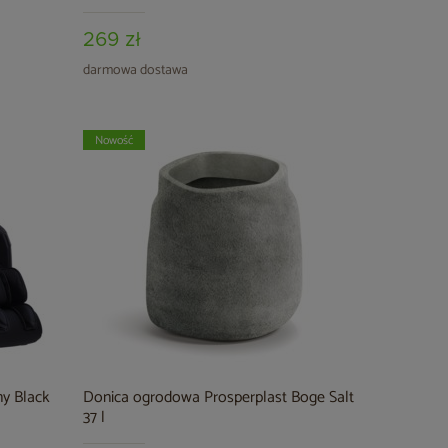
269 zł
darmowa dostawa
Nowość
y Black
Donica ogrodowa Prosperplast Boge Salt
37 l