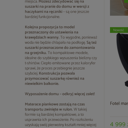
miejsca.
Możesz zdecydować się na
suszarki na pranie do domu
w wersji z
haczykami na ręczniki
– są one jeszcze
bardziej funkcjonalne.
Kolejna propozycja to model
Nowość
przeznaczony do ustawienia na
krawędziach wanny.
To wygodne, ponieważ
woda nie będzie chlapała na podłogę.
Są też
suszarki przeznaczone do zamontowania
na grzejniku.
To kompaktowe modele,
idealne do szybkiego wysuszenia bielizny czy
t-shirtów. Ciepło emitowane przez kaloryfer
sprawi, że proces przebiegnie jeszcze
szybciej.
Konstrukcja pozwala
przymocować suszarkę również na
niewielkim balkonie.
Wyposażenie domu – odkryj więcej zalet!
Fotel ma
Materace piankowe
zostają na czas
transportu zwinięte w rulon.
W takiej
formie są bardziej kompaktowe, a to
usprawnia ich przewożenie. Po rozłożeniu
uzyskają swój pierwotny kształt mniej więcej
4 999 