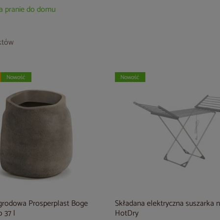
na pranie do domu
któw
Nowość
Nowość
grodowa Prosperplast Boge
Składana elektryczna suszarka n
 37 l
HotDry