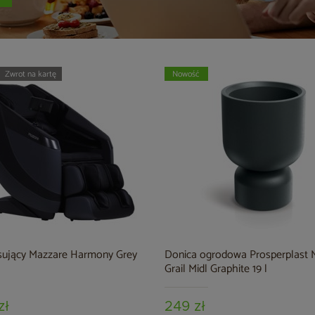
Zwrot na kartę
Nowość
sujący Mazzare Harmony Grey
Donica ogrodowa Prosperplast 
Grail Midl Graphite 19 l
zł
249 zł