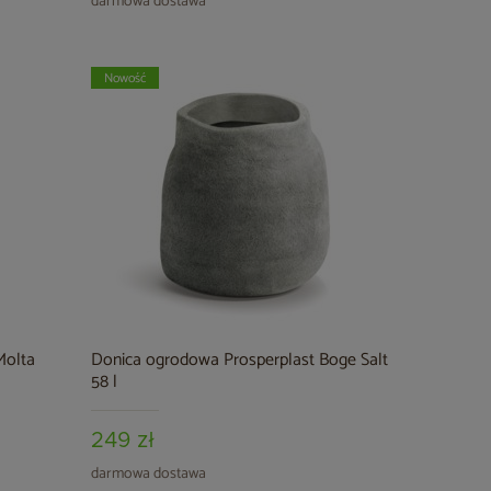
darmowa dostawa
Nowość
Molta
Donica ogrodowa Prosperplast Boge Salt
58 l
249 zł
darmowa dostawa