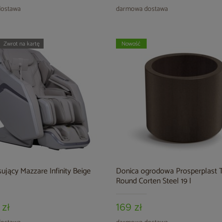
ostawa
darmowa dostawa
Zwrot na kartę
Nowość
ujący Mazzare Infinity Beige
Donica ogrodowa Prosperplast 
Round Corten Steel 19 l
 zł
169 zł