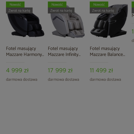
Nowość
Nowość
Nowość
F
Zwrot na kartę
Zwrot na kartę
Zwrot na kartę
M
B
d
Fotel masujący
Fotel masujący
Fotel masujący
Mazzare Harmony
Mazzare Infinity
Mazzare Balance
Grey
Beige
Black / Grey
4 999 zł
17 999 zł
11 499 zł
darmowa dostawa
darmowa dostawa
darmowa dostawa