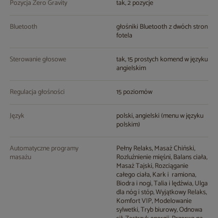
Pozycja Zero Gravity
tak, 2 pozycje
Bluetooth
głośniki Bluetooth z dwóch stron
fotela
Sterowanie głosowe
tak, 15 prostych komend w języku
angielskim
Regulacja głośności
15 poziomów
Język
polski, angielski (menu w języku
polskim)
Automatyczne programy
Pełny Relaks, Masaż Chiński,
masażu
Rozluźnienie mięśni, Balans ciała,
Masaż Tajski, Rozciąganie
całego ciała, Kark i ramiona,
Biodra i nogi, Talia i lędźwia, Ulga
dla nóg i stóp, Wyjątkowy Relaks,
Komfort VIP, Modelowanie
sylwetki, Tryb biurowy, Odnowa