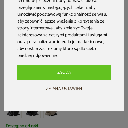
technologii śledzenia, aby poprawić jakość
przeglądania w następujących celach:
aby
umożliwić podstawową funkcjonalność serwisu
,
aby zapewnić lepsze wrażenia z korzystania ze
strony internetowej
,
aby zmierzyć Twoje
zainteresowanie naszymi produktami i usługami
oraz personalizować interakcje marketingowe
,
aby dostarczać reklamy które są dla Ciebie
bardziej odpowiednie
.
Nowość
Zwrot na kartę
ZGODA
Fotel masujący Mazzare Balance Black
ZMIANA USTAWIEŃ
Kod produktu: 368152
Dostępne od ręki