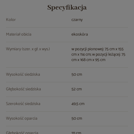
Specyfikacja
Kolor
czarny
Materiał obicia
ekoskóra
Wymiary (szer. x gł. x wys.)
w pozycji pionowej: 75 cm x 155
cm x 114 cm; w pozycji leżącej: 75
cm x 168 cm x 95 cm
Wysokość siedziska
50 cm
Głębokość siedziska
52 cm
Szerokość siedziska
49,5 cm
Wysokość oparcia
50 cm
Głębokość oparcia
111 cm