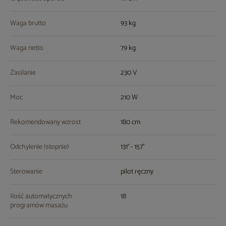
Waga brutto
93 kg
Waga netto
79 kg
Zasilanie
230 V
Moc
210 W
Rekomendowany wzrost
180 cm
Odchylenie (stopnie)
131° - 157°
Sterowanie
pilot ręczny
Ilość automatycznych
18
programów masażu