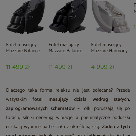
F
M
B
Fotel masujący
Fotel masujący
Fotel masujący
Mazzare Balance
Mazzare Balance
Mazzare Harmony
Black / Grey
Black
Beige
11 499 zł
11 499 zł
4 999 zł
Dlaczego taka forma relaksu nie jest polecana? Przede
wszystkim
fotel masujący działa według stałych,
zaprogramowanych schematów
– rolki poruszają się po
torach, silniki generują wibracje, a pneumatyczne poduszki
uciskają wybrane partie ciała z określoną siłą.
Żaden z tych
mechanizmów jednak „nie wie", że użytkowniczka jest w