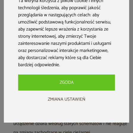
Ta witryna korzysta z plików cookie i innych
Sprawdź, jak i kiedy bezpiecznie można korzystać z
technologii śledzenia, aby poprawić jakość
masażera nóg i pleców w ciąży.
przeglądania w następujących celach:
aby
umożliwić podstawową funkcjonalność serwisu
,
aby zapewnić lepsze wrażenia z korzystania ze
strony internetowej
,
aby zmierzyć Twoje
zainteresowanie naszymi produktami i usługami
oraz personalizować interakcje marketingowe
,
aby dostarczać reklamy które są dla Ciebie
bardziej odpowiednie
.
ZGODA
ZMIANA USTAWIEŃ
Fotel masujący w ciąży – najważniejsze informacje:
Fotel masujący w ciąży nie jest zalecany, ponieważ
urządzenie działa według stałych schematów i nie reaguje
na zmiany zachodzące w ciele ciężarnej.