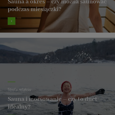
Sauna a okres – czy można saunować
podczas miesiączki?
Strefa relaksu
Sauna i morsowanie – czy to duet
idealny?