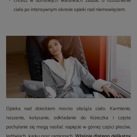
chcesz w domowych warunkach zadbać o rozluźnienie
ciała po intensywnym okresie opieki nad niemowlęciem.
Opieka nad dzieckiem mocno obciąża ciało. Karmienie,
noszenie, kołysanie, odkładanie do łóżeczka i częste
pochylanie się mogą nasilać napięcie w górnej części pleców,
lędźwiach, karku oraz ramionach.
Właśnie dlatego delikatny