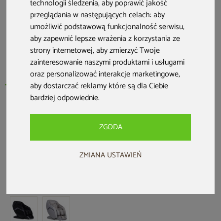
technologii śledzenia, aby poprawić jakość
przeglądania w następujących celach:
aby
umożliwić podstawową funkcjonalność serwisu
,
aby zapewnić lepsze wrażenia z korzystania ze
strony internetowej
,
aby zmierzyć Twoje
zainteresowanie naszymi produktami i usługami
oraz personalizować interakcje marketingowe
,
aby dostarczać reklamy które są dla Ciebie
bardziej odpowiednie
.
Nowość
Zwrot na kartę
ZGODA
Fotel masujący Mazzare Infinity Black
ZMIANA USTAWIEŃ
Kod produktu: 415963
5,0 (1 opinia)