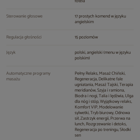
fotela
Sterowanie głosowe
17 prostych komend w języku
angielskim
Regulacja głośności
15 poziomów
Język
polski, angielski (menu w języku
polskim)
Automatyczne programy
Pełny Relaks, Masaż Chiński,
masażu
Regeneracja, Delikatne fale
ugniatania, Masaż Tajski, Terapia
meridianów, Szyja i ramiona,
Biodra i nogi, Talia i lędźwia, Ulga
dla nóg i stóp, Wyjątkowy relaks,
Komfort VIP, Modelowanie
sylwetki, Tryb biurowy, Odnowa
sił, Zastrzyk energii, Przerwa na
lunch, Rozgrzewanie i detoks,
Regeneracja po treningu, Słodki
sen