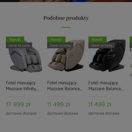
Podobne produkty
Nowość
Nowość
Nowość
F
Zwrot na kartę
Zwrot na kartę
Zwrot na kartę
M
G
d
Fotel masujący
Fotel masujący
Fotel masujący
Mazzare Infinity
Mazzare Balance
Mazzare Balance
Beige
Beige
Black
17 999 zł
11 499 zł
11 499 zł
darmowa dostawa
darmowa dostawa
darmowa dostawa