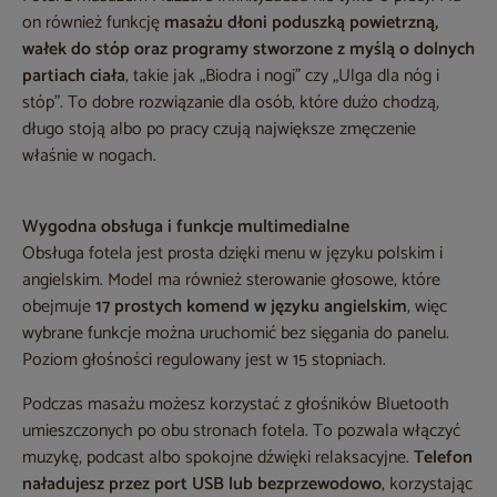
on również funkcję
masażu dłoni poduszką powietrzną,
wałek do stóp oraz programy stworzone z myślą o dolnych
partiach ciała
, takie jak „Biodra i nogi” czy „Ulga dla nóg i
stóp”. To dobre rozwiązanie dla osób, które dużo chodzą,
długo stoją albo po pracy czują największe zmęczenie
właśnie w nogach.
Wygodna obsługa i funkcje multimedialne
Obsługa fotela jest prosta dzięki menu w języku polskim i
angielskim. Model ma również sterowanie głosowe, które
obejmuje
17 prostych komend w języku angielskim
, więc
wybrane funkcje można uruchomić bez sięgania do panelu.
Poziom głośności regulowany jest w 15 stopniach.
Podczas masażu możesz korzystać z głośników Bluetooth
umieszczonych po obu stronach fotela. To pozwala włączyć
muzykę, podcast albo spokojne dźwięki relaksacyjne.
Telefon
naładujesz przez port USB lub bezprzewodowo
, korzystając