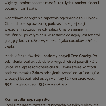
większy komfort podczas masażu rąk, łydek, ramion, bioder i
bocznych partii ciała.
Dodatkowe odprężenie zapewnia ogrzewanie talii i łydek.
Ciepło dobrze sprawdza się podczas spokojnej sesji
wieczorem, szczególnie gdy zależy Ci na przyjemnym
rozluźnieniu po całym dniu. W zestawie dostępny jest też szal
grzejący, który możesz wykorzystać jako dodatkowe źródło
ciepła.
Model oferuje również
3 poziomy pozycji Zero Gravity.
Po
odchyleniu fotel układa ciało w wygodniejszej pozycji, która
umożliwia lepsze rozłożenie ciężaru i zwiększenie komfortu
podczas masażu. Zakres odchylenia wynosi od 140° do 173°, a
w pozycji leżącej fotel osiąga wymiary 82,5 cm szerokości,
193,8 cm głębokości i 93,3 cm wysokości.
Komfort dla nóg, stóp i dłoni
Fotel z masażem Mazzare Infinityzadba nie tylko o plecy. Ma