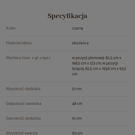
Specyfikacja
Kolor
czarny
Materiał obicia
ekoskóra
Wymiary (szer. x gł. x wys.)
w pozycji pionowej: 82,5 cm x
168,5 cm x 123 cm; w pozycji
leżącej: 82,5 cm x 193,8 cm x 93,3
cm
Wysokość siedziska
51 cm
Głębokość siedziska
48 cm
Szerokość siedziska
51 cm
Wysokość oparcia
50 cm