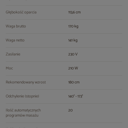
Głębokość oparcia
113,6 cm
Waga brutto
170 kg
Waga netto
141 kg
Zasilanie
230 V
Moc
210 W
Rekomendowany wzrost
180 cm
Odchylenie (stopnie)
140° - 173°
Ilość automatycznych
20
programów masażu