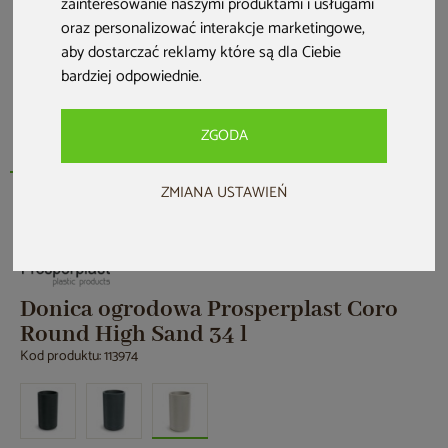
zainteresowanie naszymi produktami i usługami
oraz personalizować interakcje marketingowe
,
aby dostarczać reklamy które są dla Ciebie
bardziej odpowiednie
.
ZGODA
ZMIANA USTAWIEŃ
Nowość
Donica ogrodowa Prosperplast Coro
Round High Sand 34 l
Kod produktu: 113974