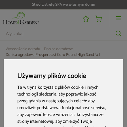
Stwórz strefę SPA we własnym domu
Wyposażenie ogrodu
Donice ogrodowe
Donica ogrodowa Prosperplast Coro Round High Sand 34 l
Używamy plików cookie
Ta witryna korzysta z plików cookie i innych
technologii śledzenia, aby poprawić jakość
przeglądania w następujących celach:
aby
umożliwić podstawową funkcjonalność serwisu
,
aby zapewnić lepsze wrażenia z korzystania ze
strony internetowej
,
aby zmierzyć Twoje