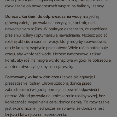
rozwiązanie do nowoczesnych wnętrz, na balkony i tarasy.
Donica z korkiem do odprowadzania wody
ma jedną
główną zaletę - pozwala na precyzyjną kontrolę nad
nawadnianiem rośliny. W praktyce oznacza to, że zapobiega
przelaniu rośliny i optymalizuje nawadnianie. Możesz podlać
roślinę obficie, a nadmiar wody, który mógłby spowodować
gnicie korzeni, wypłynie przez otwór. Wiele roślin potrzebuje
czasu, aby wchłonąć wodę. Możesz tymczasowo zatkać
korek, aby roślina mogła wchłonąć tyle wilgoci, ile potrzebuje,
a potem otworzyć go, by usunąć resztę.
Formowany wkład w doniczce
ułatwia pielęgnację i
przesadzanie rośliny. Chroni ozdobną donicę przed
zabrudzeniem i wilgocią, pomaga zapewnić odpowiedni
drenaż. Wkład pozwala na umieszczenie rośliny wyżej, bez
konieczności wypełniania całej donicy ziemią. To rozwiązanie
jest ekonomiczne i jednocześnie sprawia, że doniczka jest
lżejsza i łatwiejsza do przenoszenia.