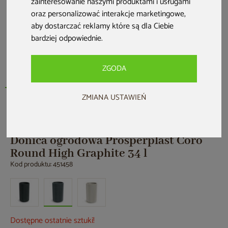
zainteresowanie naszymi produktami i usługami
oraz personalizować interakcje marketingowe
,
aby dostarczać reklamy które są dla Ciebie
bardziej odpowiednie
.
ZGODA
ZMIANA USTAWIEŃ
Donica ogrodowa Prosperplast Coro
Round High Graphite 34 l
Kod produktu: 451458
Dostępne ostatnie sztuki!