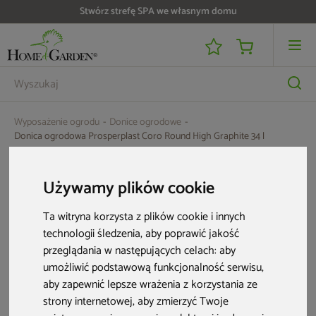
Stwórz strefę SPA we własnym domu
Wyposażenie ogrodu
Donice ogrodowe
Donica ogrodowa Prosperplast Coro Round High Graphite 34 l
Używamy plików cookie
Ta witryna korzysta z plików cookie i innych
technologii śledzenia, aby poprawić jakość
przeglądania w następujących celach:
aby
umożliwić podstawową funkcjonalność serwisu
,
aby zapewnić lepsze wrażenia z korzystania ze
strony internetowej
,
aby zmierzyć Twoje