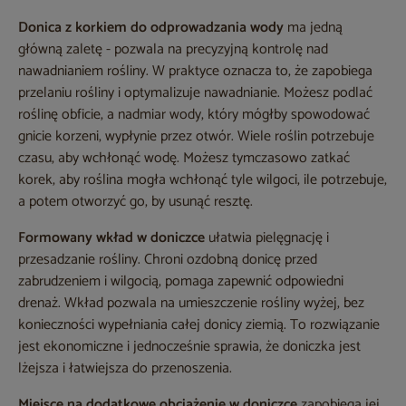
Donica z korkiem do odprowadzania wody
ma jedną
główną zaletę - pozwala na precyzyjną kontrolę nad
nawadnianiem rośliny. W praktyce oznacza to, że zapobiega
przelaniu rośliny i optymalizuje nawadnianie. Możesz podlać
roślinę obficie, a nadmiar wody, który mógłby spowodować
gnicie korzeni, wypłynie przez otwór. Wiele roślin potrzebuje
czasu, aby wchłonąć wodę. Możesz tymczasowo zatkać
korek, aby roślina mogła wchłonąć tyle wilgoci, ile potrzebuje,
a potem otworzyć go, by usunąć resztę.
Formowany wkład w doniczce
ułatwia pielęgnację i
przesadzanie rośliny. Chroni ozdobną donicę przed
zabrudzeniem i wilgocią, pomaga zapewnić odpowiedni
drenaż. Wkład pozwala na umieszczenie rośliny wyżej, bez
konieczności wypełniania całej donicy ziemią. To rozwiązanie
jest ekonomiczne i jednocześnie sprawia, że doniczka jest
lżejsza i łatwiejsza do przenoszenia.
Miejsce na dodatkowe obciążenie w doniczce
zapobiega jej