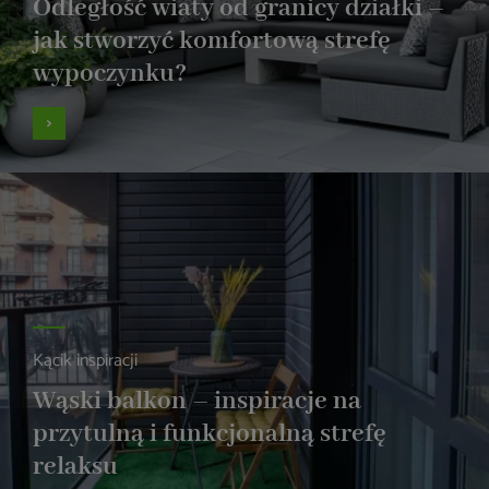
Odległość wiaty od granicy działki –
jak stworzyć komfortową strefę
wypoczynku?
Kącik inspiracji
Wąski balkon – inspiracje na
przytulną i funkcjonalną strefę
relaksu