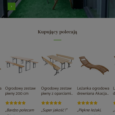
Kupujący polecają
a
Ogrodowy zestaw
Ogrodowy zestaw
Leżanka ogrodowa
L
piwny 200 cm
piwny z oparciami
drewniana Akacja
d
220 cm
Lux
„Bardzo polecam
„Super jakość !”
„Piękne leżaki,
„