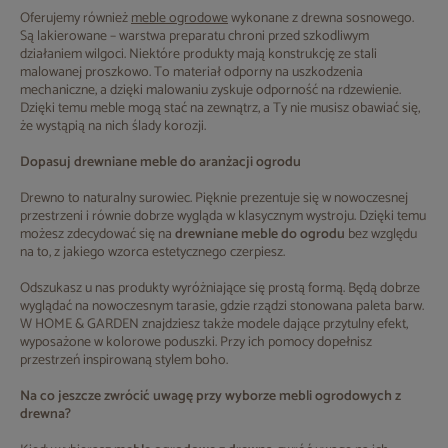
Oferujemy również
meble ogrodowe
wykonane z drewna sosnowego.
Są lakierowane – warstwa preparatu chroni przed szkodliwym
działaniem wilgoci. Niektóre produkty mają konstrukcję ze stali
malowanej proszkowo. To materiał odporny na uszkodzenia
mechaniczne, a dzięki malowaniu zyskuje odporność na rdzewienie.
Dzięki temu meble mogą stać na zewnątrz, a Ty nie musisz obawiać się,
że wystąpią na nich ślady korozji.
Dopasuj drewniane meble do aranżacji ogrodu
Drewno to naturalny surowiec. Pięknie prezentuje się w nowoczesnej
przestrzeni i równie dobrze wygląda w klasycznym wystroju. Dzięki temu
możesz zdecydować się na
drewniane meble do ogrodu
bez względu
na to, z jakiego wzorca estetycznego czerpiesz.
Odszukasz u nas produkty wyróżniające się prostą formą. Będą dobrze
wyglądać na nowoczesnym tarasie, gdzie rządzi stonowana paleta barw.
W HOME & GARDEN znajdziesz także modele dające przytulny efekt,
wyposażone w kolorowe poduszki. Przy ich pomocy dopełnisz
przestrzeń inspirowaną stylem boho.
Na co jeszcze zwrócić uwagę przy wyborze mebli ogrodowych z
drewna?