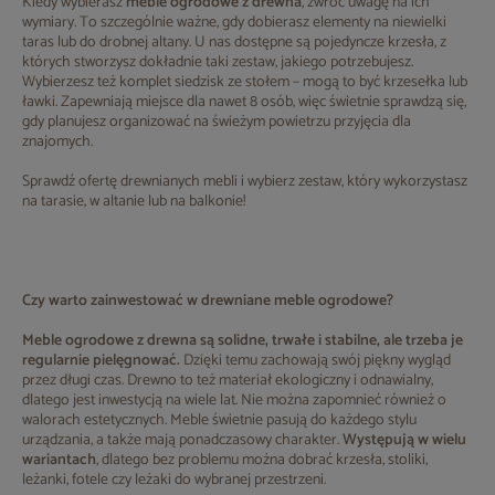
Kiedy wybierasz
meble ogrodowe z drewna
, zwróć uwagę na ich
wymiary. To szczególnie ważne, gdy dobierasz elementy na niewielki
taras lub do drobnej altany. U nas dostępne są pojedyncze krzesła, z
których stworzysz dokładnie taki zestaw, jakiego potrzebujesz.
Wybierzesz też komplet siedzisk ze stołem – mogą to być krzesełka lub
ławki. Zapewniają miejsce dla nawet 8 osób, więc świetnie sprawdzą się,
gdy planujesz organizować na świeżym powietrzu przyjęcia dla
znajomych.
Sprawdź ofertę drewnianych mebli i wybierz zestaw, który wykorzystasz
na tarasie, w altanie lub na balkonie!
Czy warto zainwestować w drewniane meble ogrodowe?
Meble ogrodowe z drewna są solidne, trwałe i stabilne, ale trzeba je
regularnie pielęgnować.
Dzięki temu zachowają swój piękny wygląd
przez długi czas. Drewno to też materiał ekologiczny i odnawialny,
dlatego jest inwestycją na wiele lat. Nie można zapomnieć również o
walorach estetycznych. Meble świetnie pasują do każdego stylu
urządzania, a także mają ponadczasowy charakter.
Występują w wielu
wariantach
, dlatego bez problemu można dobrać krzesła, stoliki,
leżanki, fotele czy leżaki do wybranej przestrzeni.