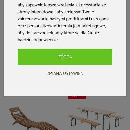
aby zapewnić lepsze wrażenia z korzystania ze
strony internetowej
,
aby zmierzyć Twoje
zainteresowanie naszymi produktami i usługami
oraz personalizować interakcje marketingowe
,
aby dostarczać reklamy które są dla Ciebie
bardziej odpowiednie
.
Ogrodowy zestaw piwny 200
Ogrodowy zestaw piwny z
cm
oparciami 220 cm
ZGODA
549 zł
899 zł
Dodaj do ulubionych
Dodaj do ulubionych
ZMIANA USTAWIEŃ
Dodaj do porównania
Dodaj do porównania
Outlet