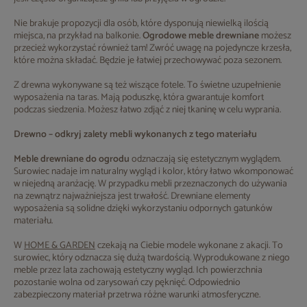
Nie brakuje propozycji dla osób, które dysponują niewielką ilością
miejsca, na przykład na balkonie.
Ogrodowe meble drewniane
możesz
przecież wykorzystać również tam! Zwróć uwagę na pojedyncze krzesła,
które można składać. Będzie je łatwiej przechowywać poza sezonem.
Z drewna wykonywane są też wiszące fotele. To świetne uzupełnienie
wyposażenia na taras. Mają poduszkę, która gwarantuje komfort
podczas siedzenia. Możesz łatwo zdjąć z niej tkaninę w celu wyprania.
Drewno – odkryj zalety mebli wykonanych z tego materiału
Meble drewniane do ogrodu
odznaczają się estetycznym wyglądem.
Surowiec nadaje im naturalny wygląd i kolor, który łatwo wkomponować
w niejedną aranżację. W przypadku mebli przeznaczonych do używania
na zewnątrz najważniejsza jest trwałość. Drewniane elementy
wyposażenia są solidne dzięki wykorzystaniu odpornych gatunków
materiału.
W
HOME & GARDEN
czekają na Ciebie modele wykonane z akacji. To
surowiec, który odznacza się dużą twardością. Wyprodukowane z niego
meble przez lata zachowają estetyczny wygląd. Ich powierzchnia
pozostanie wolna od zarysowań czy pęknięć. Odpowiednio
zabezpieczony materiał przetrwa różne warunki atmosferyczne.