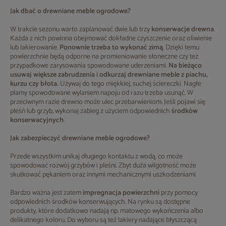
Jak dbać o drewniane meble ogrodowe?
W trakcie sezonu warto zaplanować dwie lub trzy
konserwacje drewna
.
Każda z nich powinna obejmować dokładne czyszczenie oraz oliwienie
lub lakierowanie.
Ponownie trzeba to wykonać zimą
. Dzięki temu
powierzchnie będą odporne na promieniowanie słoneczne czy też
przypadkowe zarysowania spowodowane uderzeniami.
Na bieżąco
usuwaj większe zabrudzenia i odkurzaj drewniane meble z piachu,
kurzu czy błota.
Używaj do tego miękkiej, suchej ściereczki. Nagłe
plamy spowodowane wylaniem napoju od razu trzeba usunąć. W
przeciwnym razie drewno może ulec przebarwieniom. Jeśli pojawi się
pleśń lub grzyb, wykonaj zabieg z użyciem odpowiednich
środków
konserwacyjnych
.
Jak zabezpieczyć drewniane meble ogrodowe?
Przede wszystkim unikaj długiego kontaktu z wodą, co może
spowodować rozwój grzybów i pleśni. Zbyt duża wilgotność może
skutkować pękaniem oraz innymi mechanicznymi uszkodzeniami.
Bardzo ważna jest zatem
impregnacja powierzchni
przy pomocy
odpowiednich środków konserwujących. Na rynku są dostępne
produkty, które dodatkowo nadają np. matowego wykończenia albo
delikatnego koloru. Do wyboru są też lakiery nadające błyszczącą