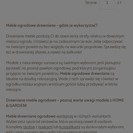
Strona:
z 1
Meble ogrodowe drewniane – gdzie je wykorzystać?
Drewniane meble posłużą Ci do stworzenia strefy relaksu w dowolnym
miejscu ogrodu. Ustawisz je na zadaszonym tarasie, żeby odpoczywać
na świeżym powietrzu bez względu na warunki pogodowe. Sprawdzą się
też w drewnianej altanie, a nawet na balkonie!
Modele z naturalnego surowca są świetnym wyborem, jeśli planujesz
postawić na posesji pawilon ogrodowy, pod którym zorganizujesz
przyjęcie na świeżym powietrzu.
Meble ogrodowe drewniane
są
idealne na działkę rekreacyjną. Wiele z nich sprawdzi się również w
ogródku restauracyjnym, w którym goście lubią przebywać w letnie
miesiące.
Drewniane meble ogrodowe – poznaj warte uwagi modele z HOME
& GARDEN!
Meble drewniane ogrodowe
występują w różnych wariantach.
Wybierzesz spośród zestawów, które posłużą nawet 8 osobom.
Komplety
stołów
z
ławkami
lub
krzesełkami
są doskonałym wyborem,
jeśli często organizujesz grilla lub przyjęcia w ogrodzie.