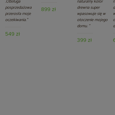
.Obsługa
naturalny kolor
n
posprzedażowa
drewna super
d
899 zł
przerosła moje
wpasowuje się w
w
oczekiwania.”
otoczenie mojego
o
domu. ”
d
549 zł
399 zł