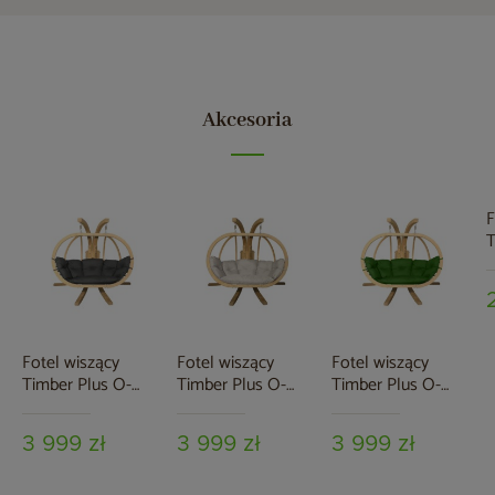
Akcesoria
F
T
Z
Fotel wiszący
Fotel wiszący
Fotel wiszący
Timber Plus O-
Timber Plus O-
Timber Plus O-
Zone Premier Grey
Zone Premier Beige
Zone Premier
Green
3 999 zł
3 999 zł
3 999 zł