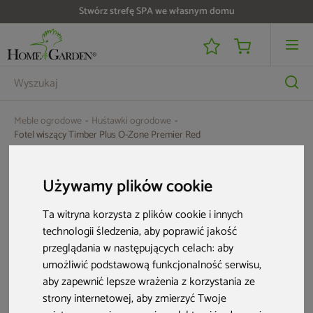
Stwórz strefę SPA we własnym domu
Meble ogrodowe
Huśtawki ogrodowe
Fotel wiszący Timber Plus O-Zone Premier Red
Używamy plików cookie
Ta witryna korzysta z plików cookie i innych
technologii śledzenia, aby poprawić jakość
przeglądania w następujących celach:
aby
umożliwić podstawową funkcjonalność serwisu
,
aby zapewnić lepsze wrażenia z korzystania ze
strony internetowej
,
aby zmierzyć Twoje