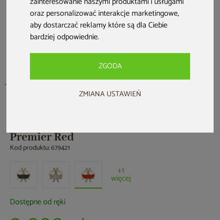
zainteresowanie naszymi produktami i usługami
oraz personalizować interakcje marketingowe
,
aby dostarczać reklamy które są dla Ciebie
bardziej odpowiednie
.
ZGODA
ZMIANA USTAWIEŃ
TimberPlus
Fotel wiszący Timber Plus O-Zone
Premier Red
Kod produktu: 679421
+1
więcej
Dostępne od ręki