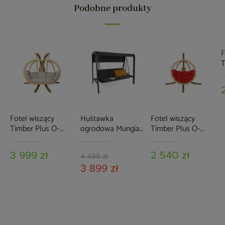
Podobne produkty
F
T
Z
Fotel wiszący
Huśtawka
Fotel wiszący
Timber Plus O-
ogrodowa Mungia
Timber Plus O-
Zone Premier Beige
Dark Grey / Grey
Zone Red
Melange z
3 999 zł
2 540 zł
pokrowcem
4 499 zł
3 899 zł