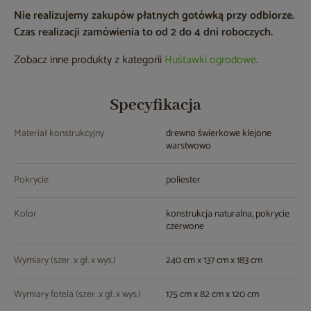
Nie realizujemy zakupów płatnych gotówką przy odbiorze.
Czas realizacji zamówienia to od 2 do 4 dni roboczych.
Zobacz inne produkty z kategorii
Huśtawki ogrodowe
.
Specyfikacja
Materiał konstrukcyjny
drewno świerkowe klejone
warstwowo
Pokrycie
poliester
Kolor
konstrukcja naturalna, pokrycie
czerwone
Wymiary (szer. x gł. x wys.)
240 cm x 137 cm x 183 cm
Wymiary fotela (szer. x gł. x wys.)
175 cm x 82 cm x 120 cm