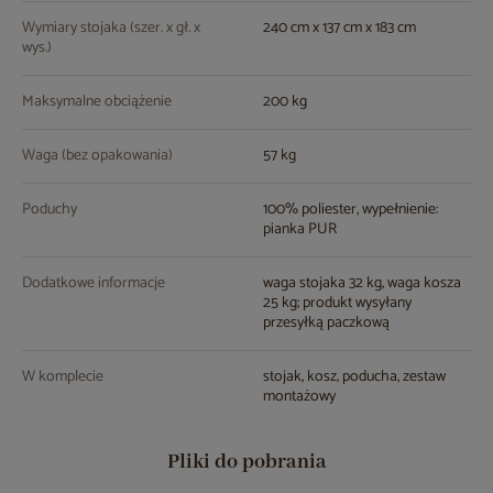
Wymiary stojaka (szer. x gł. x
240 cm x 137 cm x 183 cm
wys.)
Maksymalne obciążenie
200 kg
Waga (bez opakowania)
57 kg
Poduchy
100% poliester, wypełnienie:
pianka PUR
Dodatkowe informacje
waga stojaka 32 kg, waga kosza
25 kg; produkt wysyłany
przesyłką paczkową
W komplecie
stojak, kosz, poducha, zestaw
montażowy
Pliki do pobrania