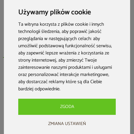
Używamy plików cookie
Ta witryna korzysta z plików cookie i innych
technologii śledzenia, aby poprawić jakość
przeglądania w następujących celach:
aby
umożliwić podstawową funkcjonalność serwisu
,
aby zapewnić lepsze wrażenia z korzystania ze
strony internetowej
,
aby zmierzyć Twoje
zainteresowanie naszymi produktami i usługami
oraz personalizować interakcje marketingowe
,
HOME & GARDEN
aby dostarczać reklamy które są dla Ciebie
Pokrowiec na meble ogrodowe 280 x
bardziej odpowiednie
.
230 x 80 cm czarny
Kod produktu: 219507
ZGODA
5,0 (1 opinia)
+3
ZMIANA USTAWIEŃ
więcej