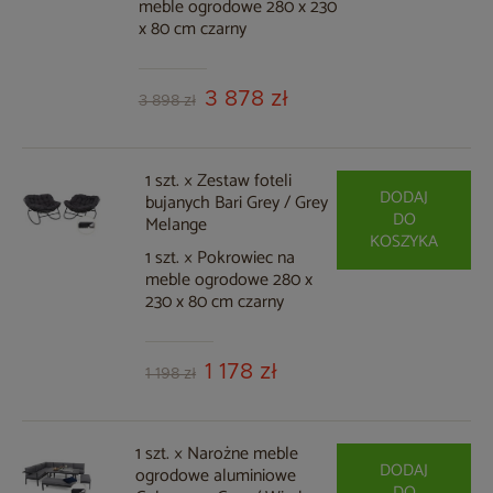
meble ogrodowe 280 x 230
x 80 cm czarny
3 878 zł
3 898 zł
1 szt. × Zestaw foteli
DODAJ
bujanych Bari Grey / Grey
DO
Melange
KOSZYKA
1 szt. × Pokrowiec na
meble ogrodowe 280 x
230 x 80 cm czarny
1 178 zł
1 198 zł
1 szt. × Narożne meble
DODAJ
ogrodowe aluminiowe
DO