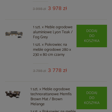
3 978 zł
3 998 zł
1 szt. × Meble ogrodowe
DODAJ
aluminiowe Lyon Teak /
DO
Fog Grey
KOSZYKA
1 szt. × Pokrowiec na
meble ogrodowe 280 x
230 x 80 cm czarny
3 778 zł
3 798 zł
1 szt. × Meble ogrodowe
DODAJ
technorattanowe Memfis
DO
Brown Mat / Brown
KOSZYKA
Melange
1 szt. × Pokrowiec na meble