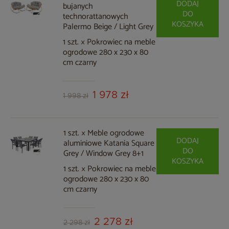
DODAJ
bujanych
DO
technorattanowych
KOSZYKA
Palermo Beige / Light Grey
1 szt. × Pokrowiec na meble
ogrodowe 280 x 230 x 80
cm czarny
1 978 zł
1 998 zł
1 szt. × Meble ogrodowe
DODAJ
aluminiowe Katania Square
DO
Grey / Window Grey 8+1
KOSZYKA
1 szt. × Pokrowiec na meble
ogrodowe 280 x 230 x 80
cm czarny
2 278 zł
2 298 zł