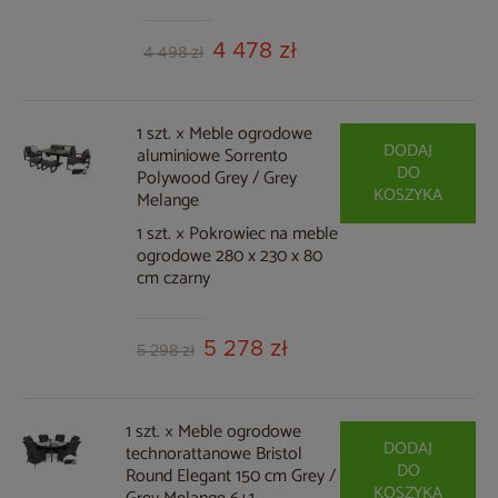
4 478 zł
4 498 zł
1 szt. × Meble ogrodowe
DODAJ
aluminiowe Sorrento
DO
Polywood Grey / Grey
KOSZYKA
Melange
1 szt. × Pokrowiec na meble
ogrodowe 280 x 230 x 80
cm czarny
5 278 zł
5 298 zł
1 szt. × Meble ogrodowe
DODAJ
technorattanowe Bristol
DO
Round Elegant 150 cm Grey /
KOSZYKA