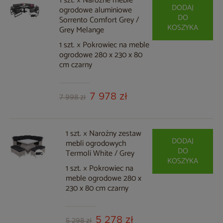
1 szt. × Narożne meble
DODAJ
ogrodowe aluminiowe
DO
Sorrento Comfort Grey /
KOSZYKA
Grey Melange
1 szt. × Pokrowiec na meble
ogrodowe 280 x 230 x 80
cm czarny
7 978 zł
7 998 zł
1 szt. × Narożny zestaw
DODAJ
mebli ogrodowych
DO
Termoli White / Grey
KOSZYKA
1 szt. × Pokrowiec na
meble ogrodowe 280 x
230 x 80 cm czarny
5 278 zł
5 298 zł