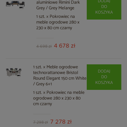
DODAJ
aluminiowe Rimini Dark
DO
Grey / Grey Melange
KOSZYKA
1 szt. × Pokrowiec na
meble ogrodowe 280 x
230 x 80 cm czarny
4 678 zł
4 698 zł
1 szt. × Meble ogrodowe
DODAJ
technorattanowe Bristol
DO
Round Elegant 150 cm White
KOSZYKA
/ Grey 6+1
1 szt. × Pokrowiec na meble
ogrodowe 280 x 230 x 80
cm czarny
7 278 zł
7 298 zł