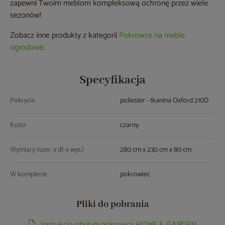
zapewni Twoim meblom kompleksową ochronę przez wiele
sezonów!
Zobacz inne produkty z kategorii
Pokrowce na meble
ogrodowe
.
Specyfikacja
Pokrycie
poliester - tkanina Oxford 210D
Kolor
czarny
Wymiary (szer. x dł. x wys.)
280 cm x 230 cm x 80 cm
W komplecie
pokrowiec
Pliki do pobrania
Instrukcja obsługi pokrowca HOME & GARDEN