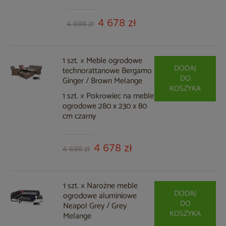
4 678 zł
4 698 zł
1 szt. × Meble ogrodowe
DODAJ
technorattanowe Bergamo
DO
Ginger / Brown Melange
KOSZYKA
1 szt. × Pokrowiec na meble
ogrodowe 280 x 230 x 80
cm czarny
4 678 zł
4 698 zł
1 szt. × Narożne meble
DODAJ
ogrodowe aluminiowe
DO
Neapol Grey / Grey
KOSZYKA
Melange