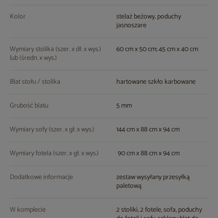
Kolor
stelaż beżowy, poduchy
jasnoszare
Wymiary stolika (szer. x dł. x wys.)
60 cm x 50 cm; 45 cm x 40 cm
lub (średn. x wys.)
Blat stołu / stolika
hartowane szkło karbowane
Grubość blatu
5 mm
Wymiary sofy (szer. x gł. x wys.)
144 cm x 88 cm x 94 cm
Wymiary fotela (szer. x gł. x wys.)
90 cm x 88 cm x 94 cm
Dodatkowe informacje
zestaw wysyłany przesyłką
paletową
W komplecie
2 stoliki, 2 fotele, sofa, poduchy