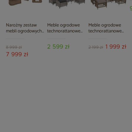
C
Narożny zestaw
Meble ogrodowe
Meble ogrodowe
mebli ogrodowych
technorattanowe
technorattanowe
Foggia Comfort
Sofia Light Grey /
Corfu Light Brown /
Ginger Melange /
Grey Melange
Beige Melange
2 599 zł
1 999 zł
Dark Grey
8 999 zł
2 199 zł
7 999 zł