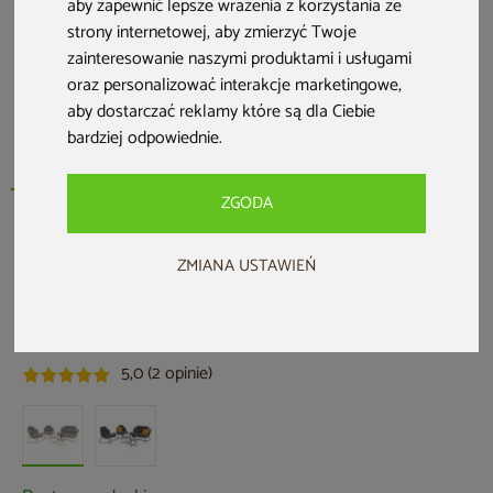
aby zapewnić lepsze wrażenia z korzystania ze
strony internetowej
,
aby zmierzyć Twoje
zainteresowanie naszymi produktami i usługami
oraz personalizować interakcje marketingowe
,
aby dostarczać reklamy które są dla Ciebie
bardziej odpowiednie
.
ZGODA
HOME & GARDEN
ZMIANA USTAWIEŃ
Meble ogrodowe technorattanowe
Palermo Round Beige / Light Grey
Kod produktu: 193582
5,0 (2 opinie)