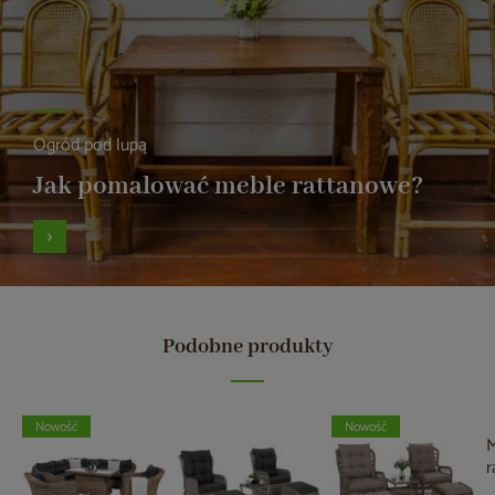
Ogród pod lupą
Jak pomalować meble rattanowe?
Podobne produkty
Nowość
Nowość
M
r
H