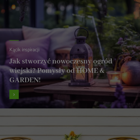
Kącik inspiracji
Jak stworzyć nowoczesny ogród
wiejski? Pomysły od HOME &
GARDEN!