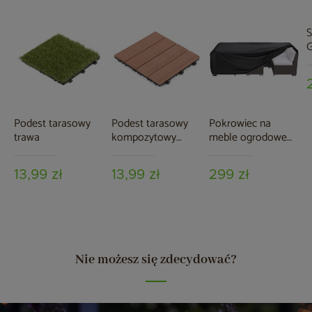
S
G
Podest tarasowy
Podest tarasowy
Pokrowiec na
trawa
kompozytowy
meble ogrodowe
brązowy
280 x 230 x 80 cm
czarny
13,99 zł
13,99 zł
299 zł
Nie możesz się zdecydować?