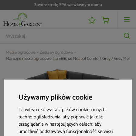
Do 25 000 zł zwrotu na kartę i raty RRSO 0%
Meble ogrodowe
Zestawy ogrodowe
Narożne meble ogrodowe aluminiowe Neapol Comfort Grey / Grey Melan
Używamy plików cookie
Ta witryna korzysta z plików cookie i innych
technologii śledzenia, aby poprawić jakość
przeglądania w następujących celach:
aby
umożliwić podstawową funkcjonalność serwisu
,