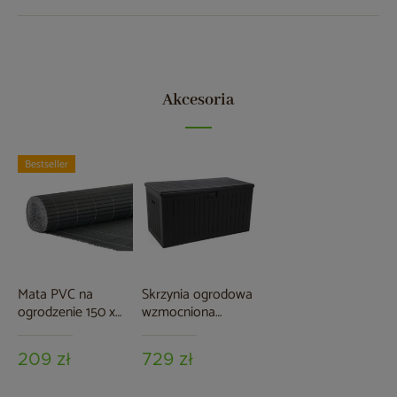
Akcesoria
Bestseller
Mata PVC na
Skrzynia ogrodowa
ogrodzenie 150 x
wzmocniona
500 cm szara
Gotland 567 l Black
209 zł
729 zł