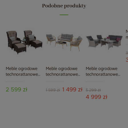
Podobne produkty
N
m
M
M
3
Meble ogrodowe
Meble ogrodowe
Meble ogrodowe
technorattanowe
technorattanowe
technorattanowe
Sofia Brown Mat /
Toskania Beige /
Alicante White /
Brown Melange
Light Grey
Grey
2 599 zł
1 499 zł
1 599 zł
5 299 zł
4 999 zł