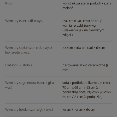
Kolor
konstrukcja szara, poduchy szary
melanż
Wymiary (szer. x dł. x wys.)
290 cm x 240 cm x 83 cm /
wymiar przybliżony wg
ustawienia jak na pierwszym
zdjęciu
Wymiary stołu (szer. x dł. x wys.)
100 cm x 160 cm x 46 / 69 cm
lub (średn. x wys.)
Blat stołu / stolika
hartowane szkło ceramiczne 5
mm
Wymiary segmentów (szer. x gł. x
sofa z podłokietnikami: 215 cm x
wys.)
70 cm x 65 cm / 83 cm (z
poduszką); sofa: 213 cm x 70 cm x
65 cm / 83 cm (z poduszką)
Wymiary fotela (szer. x gł. x wys.)
74 cm x 70 cm x 65 cm