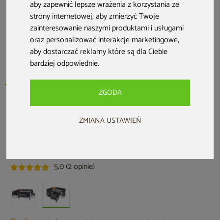
aby zapewnić lepsze wrażenia z korzystania ze
strony internetowej
,
aby zmierzyć Twoje
zainteresowanie naszymi produktami i usługami
oraz personalizować interakcje marketingowe
,
aby dostarczać reklamy które są dla Ciebie
bardziej odpowiednie
.
ZGODA
HOME & GARDEN
ZMIANA USTAWIEŃ
Narożne meble ogrodowe aluminiowe
Neapol Comfort Grey / Grey Melange
Kod produktu: 306516
5,0 (2 opinie)