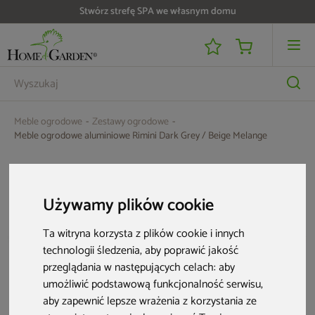
Stwórz strefę SPA we własnym domu
Do 25 000 zł zwrotu na kartę i raty RRSO 0%
Meble ogrodowe
Zestawy ogrodowe
Meble ogrodowe aluminiowe Rimini Dark Grey / Beige Melange
Używamy plików cookie
Ta witryna korzysta z plików cookie i innych
technologii śledzenia, aby poprawić jakość
przeglądania w następujących celach:
aby
umożliwić podstawową funkcjonalność serwisu
,
aby zapewnić lepsze wrażenia z korzystania ze