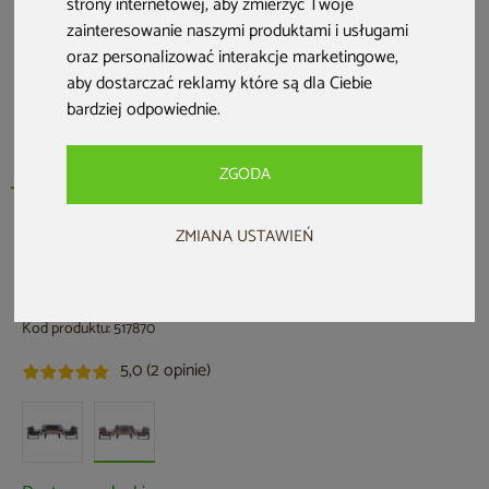
strony internetowej
,
aby zmierzyć Twoje
zainteresowanie naszymi produktami i usługami
oraz personalizować interakcje marketingowe
,
aby dostarczać reklamy które są dla Ciebie
bardziej odpowiednie
.
ZGODA
ZMIANA USTAWIEŃ
HOME & GARDEN
Meble ogrodowe aluminiowe Rimini
Dark Grey / Beige Melange
Kod produktu: 517870
5,0 (2 opinie)