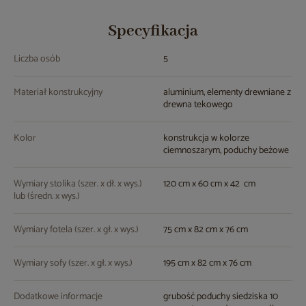
Specyfikacja
Liczba osób
5
Materiał konstrukcyjny
aluminium, elementy drewniane z
drewna tekowego
Kolor
konstrukcja w kolorze
ciemnoszarym, poduchy beżowe
Wymiary stolika (szer. x dł. x wys.)
120 cm x 60 cm x 42 cm
lub (średn. x wys.)
Wymiary fotela (szer. x gł. x wys.)
75 cm x 82 cm x 76 cm
Wymiary sofy (szer. x gł. x wys.)
195 cm x 82 cm x 76 cm
Dodatkowe informacje
grubość poduchy siedziska 10