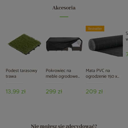
Akcesoria
Bestseller
S
G
Podest tarasowy
Pokrowiec na
Mata PVC na
trawa
meble ogrodowe
ogrodzenie 150 x
280 x 230 x 80 cm
500 cm szara
czarny
13,99 zł
299 zł
209 zł
Nie możesz się zdecydować?