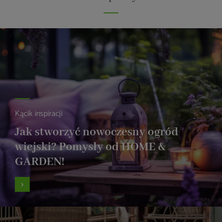
Kącik inspiracji
Jak stworzyć nowoczesny ogród
wiejski? Pomysły od HOME &
GARDEN!