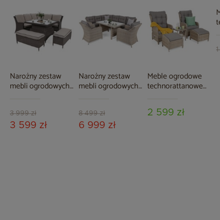
M
t
P
B
1
Narożny zestaw
Narożny zestaw
Meble ogrodowe
mebli ogrodowych
mebli ogrodowych
technorattanowe
Termoli Cloudy
lewy California
Sofia Beige / Beige
Grey / Light Grey
Beige / Beige
Melange
2 599 zł
Melange
3 999 zł
8 499 zł
3 599 zł
6 999 zł